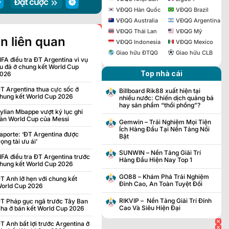
VĐQG Hàn Quốc
VĐQG Brazil
VĐQG Australia
VĐQG Argentina
VĐQG Thái Lan
VĐQG Mỹ
in liên quan
VĐQG Indonesia
VĐQG Mexico
Giao hữu ĐTQG
Giao hữu CLB
IFA điều tra ĐT Argentina vì vụ
̉u đả ở chung kết World Cup
Top nhà cái
026
T Argentina thua cực sốc ở
Billboard Rik88 xuất hiện tại
hung kết World Cup 2026
nhiều nước: Chiến dịch quảng bá
hay sản phẩm “thổi phồng”?
ylian Mbappe vượt kỷ lục ghi
àn World Cup của Messi
Gemwin – Trải Nghiệm Mọi Tiện
Ích Hàng Đầu Tại Nền Tảng Nổi
aporte: ‘ĐT Argentina được
Bật
rọng tài ưu ái’
SUNWIN – Nền Tảng Giải Trí
IFA điều tra ĐT Argentina trước
Hàng Đầu Hiện Nay Top 1
hung kết World Cup 2026
GO88 – Khám Phá Trải Nghiệm
T Anh lỡ hẹn với chung kết
Đỉnh Cao, An Toàn Tuyệt Đối
orld Cup 2026
RIKVIP – Nền Tảng Giải Trí Đỉnh
T Pháp gục ngã trước Tây Ban
Cao Và Siêu Hiện Đại
ha ở bán kết World Cup 2026
T Anh bất lợi trước Argentina ở