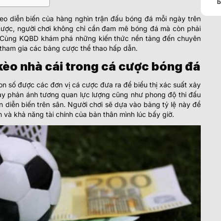
b
theo diễn biến của hàng nghìn trận đấu bóng đá mỗi ngày trên
á cược, người chơi không chỉ cần đam mê bóng đá mà còn phải
c. Cùng KQBD khám phá những kiến thức nền tảng đến chuyên
n tham gia các bảng cược thể thao hấp dẫn.
 kèo nhà cái trong cá cược bóng đá
n số được các đơn vị cá cược đưa ra để biểu thị xác suất xảy
này phản ánh tương quan lực lượng cũng như phong độ thi đấu
n diễn biến trên sân. Người chơi sẽ dựa vào bảng tỷ lệ này để
 và khả năng tài chính của bản thân mình lúc bấy giờ.