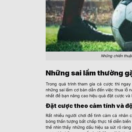
Những chiến thuật
Những sai lầm thường gặp
Trong quá trình tham gia cá cược thì ngay
những sai lầm cơ bản dẫn đến việc thua lỗ n
nhất để bạn nâng cao hiệu quả đặt cược và
Đặt cược theo cảm tính và độ
Rất nhiều người chơi để tình cảm cá nhân c
bóng thần tượng bất chấp thực tế diễn biến 
thể nhìn thấy những dấu hiệu sa sút rõ ràn