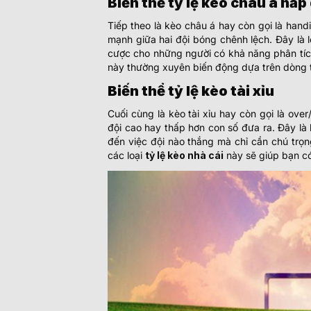
Biến thể tỷ lệ kèo châu á hấp
Tiếp theo là kèo châu á hay còn gọi là hand
mạnh giữa hai đội bóng chênh lệch. Đây là 
cược cho những người có khả năng phân tíc
này thường xuyên biến động dựa trên dòng t
Biến thể tỷ lệ kèo tài xỉu
Cuối cùng là kèo tài xỉu hay còn gọi là ove
đội cao hay thấp hơn con số đưa ra. Đây là
đến việc đội nào thắng mà chỉ cần chú trọ
các loại
tỷ lệ kèo nhà cái
này sẽ giúp bạn có 