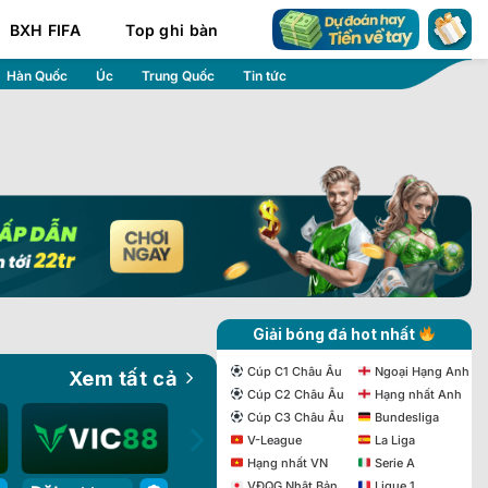
BXH FIFA
Top ghi bàn
Hàn Quốc
Úc
Trung Quốc
Tin tức
Giải bóng đá hot nhất
Cúp C1 Châu Âu
Ngoại Hạng Anh
Xem tất cả
Cúp C2 Châu Âu
Hạng nhất Anh
Cúp C3 Châu Âu
Bundesliga
V-League
La Liga
Hạng nhất VN
Serie A
VĐQG Nhật Bản
Ligue 1