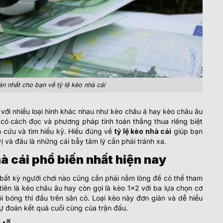
n nhất cho bạn về tỷ lệ kèo nhà cái
với nhiều loại hình khác nhau như kèo châu á hay kèo châu âu
ẽ có cách đọc và phương pháp tính toán thắng thua riêng biệt
ên cứu và tìm hiểu kỹ. Hiểu đúng về
tỷ lệ kèo nhà cái
giúp bạn
ị và đâu là những cái bẫy tâm lý cần phải tránh xa.
hà cái phổ biến nhất hiện nay
à bất kỳ người chơi nào cũng cần phải nằm lòng để có thể tham
iên là kèo châu âu hay còn gọi là kèo 1×2 với ba lựa chọn cơ
i bóng thi đấu trên sân cỏ. Loại kèo này đơn giản và dễ hiểu
ự đoán kết quả cuối cùng của trận đấu.