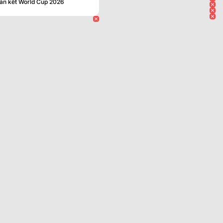
án kết World Cup 2026