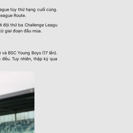
gue tùy thứ hạng cuối cùng.
League Route.
i đội thứ ba Challenge Leagu
từ giai đoạn đầu mùa.
) và BSC Young Boys (17 lần).
 đều. Tuy nhiên, thập kỷ qua