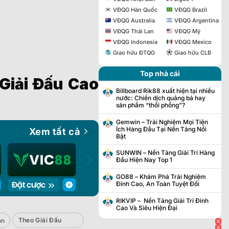
VĐQG Hàn Quốc
VĐQG Brazil
VĐQG Australia
VĐQG Argentina
VĐQG Thái Lan
VĐQG Mỹ
VĐQG Indonesia
VĐQG Mexico
Giao hữu ĐTQG
Giao hữu CLB
Top nhà cái
Giải Đấu Cao
Billboard Rik88 xuất hiện tại nhiều
nước: Chiến dịch quảng bá hay
sản phẩm “thổi phồng”?
Gemwin – Trải Nghiệm Mọi Tiện
Ích Hàng Đầu Tại Nền Tảng Nổi
Xem tất cả
Bật
SUNWIN – Nền Tảng Giải Trí Hàng
Đầu Hiện Nay Top 1
GO88 – Khám Phá Trải Nghiệm
Đỉnh Cao, An Toàn Tuyệt Đối
RIKVIP – Nền Tảng Giải Trí Đỉnh
Cao Và Siêu Hiện Đại
Theo Giải Đấu