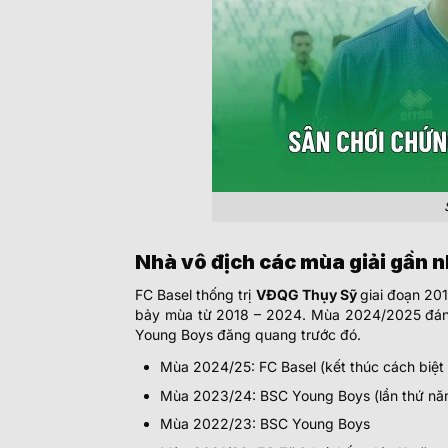
Nhà vô địch các mùa giải gần n
FC Basel thống trị
VĐQG Thụy Sỹ
giai đoạn 201
bảy mùa từ 2018 – 2024. Mùa 2024/2025 đánh d
Young Boys đăng quang trước đó.
Mùa 2024/25: FC Basel (kết thúc cách biệt
Mùa 2023/24: BSC Young Boys (lần thứ năm 
Mùa 2022/23: BSC Young Boys