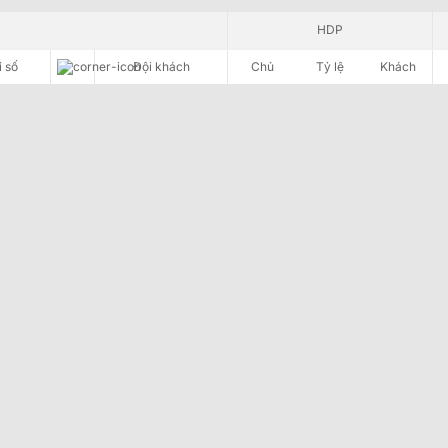
HDP
HDP
ỉ số
ỉ số
Đội khách
Đội khách
Chủ
Chủ
Tỷ lệ
Tỷ lệ
Khách
Khách
Không có dữ liệu vui lòng chọn bộ lọc khác