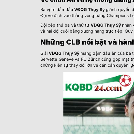
Ba vị trí dẫn đầu
VĐQG Thụy Sỹ
giành quyền d
Đội vô địch vào thẳng vòng bảng Champions Le
Đội xếp thứ ba và thứ tư
VĐQG Thụy Sỹ
nhận 
và hai đội cuối bảng xuống hạng trực tiếp. Qu
Những CLB nổi bật và hành
Giải
VĐQG Thụy Sỹ
mang đậm dấu ấn của ba thế
Servette Geneve và FC Zürich cũng góp mặt tro
chứng kiến sự thay đổi lớn về cán cân quyền lự