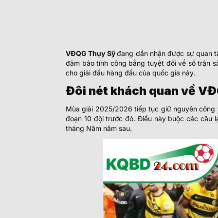
VĐQG Thụy Sỹ
đang dần nhận được sự quan tâ
đảm bảo tính công bằng tuyệt đối về số trận 
cho giải đấu hàng đầu của quốc gia này.
Đôi nét khách quan về V
Mùa giải 2025/2026 tiếp tục giữ nguyên công t
đoạn 10 đội trước đó. Điều này buộc các câu l
tháng Năm năm sau.