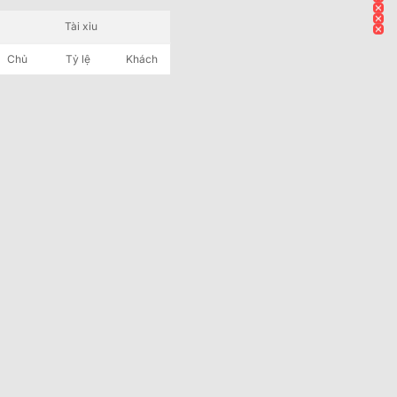
Tài/Xỉu
Tài xỉu
Chủ
Chủ
Tỷ lệ
Tỷ lệ
Khách
Khách