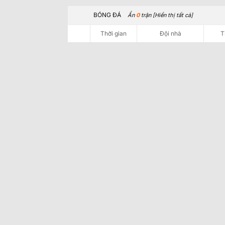
BÓNG ĐÁ
BÓNG ĐÁ
Ẩn
0
trận [Hiển thị tất cả]
Thời gian
Thời gian
Đội nhà
Đội nhà
T
T