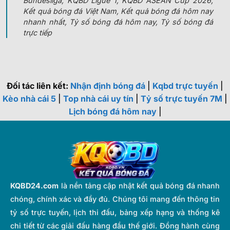
Bundesliga, KQBD Ligue 1, KQBD ASEAN Cup 2026,
Kết quả bóng đá Việt Nam, Kết quả bóng đá hôm nay
nhanh nhất, Tỷ số bóng đá hôm nay, Tỷ số bóng đá
trực tiếp
Đối tác liên kết:
Nhận định bóng đá
|
Kqbd trực tuyến
|
Kèo nhà cái 5
|
Top nhà cái uy tín
|
Tỷ số trực tuyến 7M
|
Lịch bóng đá hôm nay
|
KQBD24.com
là nền tảng cập nhật kết quả bóng đá nhanh
chóng, chính xác và đầy đủ. Chúng tôi mang đến thông tin
tỷ số trực tuyến, lịch thi đấu, bảng xếp hạng và thống kê
chi tiết từ các giải đấu hàng đầu thế giới. Đồng hành cùng