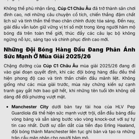
Không thể phủ nhận rằng,
Cúp C1 Châu Âu
đã trở thành sân chơi
đỉnh cao, nơi những câu chuyện cổ tích, chiến thắng đậm chất
lịch sử và tinh thần thể thao chân chính được tỏa sáng. Đến nay,
giải đấu vẫn luôn giữ vững vị trí số một trong lòng người hâm mộ
bóng đá trên toàn thế giới, thúc đẩy các câu lạc bộ không
ngừng nỗ lực, sáng tạo và chinh phục đỉnh cao mới.
Những Đội Bóng Hàng Đầu Đang Phản Ánh
Sức Mạnh Ở Mùa Giải 2025/26
Chặng đường của
Cúp C1 Châu Âu
mùa giải 2025/26 đang đi
vào giai đoạn quyết định, khi các đội bóng hàng đầu đều thể
hiện phong độ cao và tinh thần chiến đấu mãnh liệt. Không
giống như các mùa giải trước, mùa này chứng kiến sự cạnh
tranh gay gắt hơn bao giờ hết, khi những tên tuổi lớn không dễ
dàng để đối phương vượt mặt.
Manchester City
dưới bàn tay tài hoa của HLV Pep
Guardiola đã thể hiện sức mạnh vượt trội, dẫn đầu bảng đấu
vòng bảng và sẵn sàng bước vào vòng knock-out với sự tự
tin cao nhất. Dưới sự dẫn dắt của tiền đạo Erling Haaland,
đội bóng thành Manchester liên tục ghi bàn và tạo ra những
trận cầu mãn nhãn cho người hâm mộ.