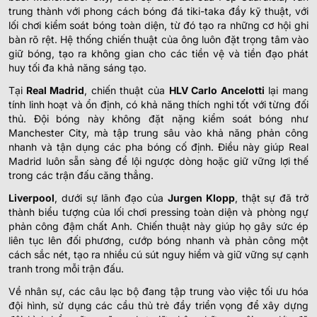
trung thành với phong cách bóng đá tiki-taka đầy kỹ thuật, với
lối chơi kiểm soát bóng toàn diện, từ đó tạo ra những cơ hội ghi
bàn rõ rệt. Hệ thống chiến thuật của ông luôn đặt trọng tâm vào
giữ bóng, tạo ra không gian cho các tiền vệ và tiền đạo phát
huy tối đa khả năng sáng tạo.
Tại
Real Madrid
, chiến thuật của
HLV Carlo Ancelotti
lại mang
tính linh hoạt và ổn định, có khả năng thích nghi tốt với từng đối
thủ. Đội bóng này không đặt nặng kiểm soát bóng như
Manchester City, mà tập trung sâu vào khả năng phản công
nhanh và tận dụng các pha bóng cố định. Điều này giúp Real
Madrid luôn sẵn sàng để lội ngược dòng hoặc giữ vững lợi thế
trong các trận đấu căng thẳng.
Liverpool
, dưới sự lãnh đạo của
Jurgen Klopp
, thật sự đã trở
thành biểu tượng của lối chơi pressing toàn diện và phòng ngự
phản công đậm chất Anh. Chiến thuật này giúp họ gây sức ép
liên tục lên đối phương, cướp bóng nhanh và phản công một
cách sắc nét, tạo ra nhiều cú sút nguy hiểm và giữ vững sự cạnh
tranh trong mỗi trận đấu.
Về nhân sự, các câu lạc bộ đang tập trung vào việc tối ưu hóa
đội hình, sử dụng các cầu thủ trẻ đầy triển vọng để xây dựng