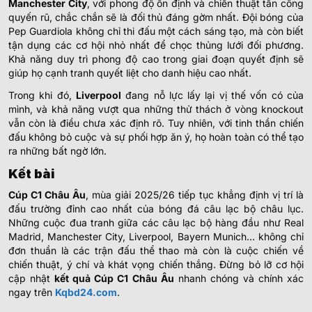
Manchester City
, với phong độ ổn định và chiến thuật tấn công
quyến rũ, chắc chắn sẽ là đối thủ đáng gờm nhất. Đội bóng của
Pep Guardiola không chỉ thi đấu một cách sáng tạo, mà còn biết
tận dụng các cơ hội nhỏ nhất để chọc thủng lưới đối phương.
Khả năng duy trì phong độ cao trong giai đoạn quyết định sẽ
giúp họ cạnh tranh quyết liệt cho danh hiệu cao nhất.
Trong khi đó,
Liverpool
đang nỗ lực lấy lại vị thế vốn có của
mình, và khả năng vượt qua những thử thách ở vòng knockout
vẫn còn là điều chưa xác định rõ. Tuy nhiên, với tinh thần chiến
đấu không bỏ cuộc và sự phối hợp ăn ý, họ hoàn toàn có thể tạo
ra những bất ngờ lớn.
Kết bài
Cúp C1 Châu Âu
, mùa giải 2025/26 tiếp tục khẳng định vị trí là
đấu trường đỉnh cao nhất của bóng đá câu lạc bộ châu lục.
Những cuộc đua tranh giữa các câu lạc bộ hàng đầu như Real
Madrid, Manchester City, Liverpool, Bayern Munich… không chỉ
đơn thuần là các trận đấu thể thao mà còn là cuộc chiến về
chiến thuật, ý chí và khát vọng chiến thắng. Đừng bỏ lỡ cơ hội
cập nhật
kết quả Cúp C1 Châu Âu
nhanh chóng và chính xác
ngay trên
Kqbd24.com
.