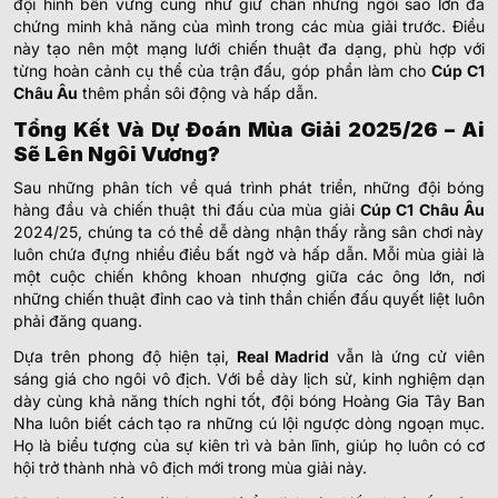
đội hình bền vững cũng như giữ chân những ngôi sao lớn đã
chứng minh khả năng của mình trong các mùa giải trước. Điều
này tạo nên một mạng lưới chiến thuật đa dạng, phù hợp với
từng hoàn cảnh cụ thể của trận đấu, góp phần làm cho
Cúp C1
Châu Âu
thêm phần sôi động và hấp dẫn.
Tổng Kết Và Dự Đoán Mùa Giải 2025/26 – Ai
Sẽ Lên Ngôi Vương?
Sau những phân tích về quá trình phát triển, những đội bóng
hàng đầu và chiến thuật thi đấu của mùa giải
Cúp C1 Châu Âu
2024/25, chúng ta có thể dễ dàng nhận thấy rằng sân chơi này
luôn chứa đựng nhiều điều bất ngờ và hấp dẫn. Mỗi mùa giải là
một cuộc chiến không khoan nhượng giữa các ông lớn, nơi
những chiến thuật đỉnh cao và tinh thần chiến đấu quyết liệt luôn
phải đăng quang.
Dựa trên phong độ hiện tại,
Real Madrid
vẫn là ứng cử viên
sáng giá cho ngôi vô địch. Với bề dày lịch sử, kinh nghiệm dạn
dày cùng khả năng thích nghi tốt, đội bóng Hoàng Gia Tây Ban
Nha luôn biết cách tạo ra những cú lội ngược dòng ngoạn mục.
Họ là biểu tượng của sự kiên trì và bản lĩnh, giúp họ luôn có cơ
hội trở thành nhà vô địch mới trong mùa giải này.