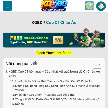
Bỏ
qua
nội
dung
KQBD
/
Cup C1 Châu Âu
Block
"hot"
not found
Nội dung bài viết
KQBD Cúp C1 hôm nay – Cập nhật kết quả bóng đá C1 Châu Âu
2025
Quá Trình Ra Đời và Phát Triển của Giải Đấu Cúp C1 Châu Âu
Những Đội Bóng Hàng Đầu Đang Phản Ánh Sức Mạnh Ở Mùa Giải
2025/26
Phân Tích Các Chiến Thuật của Các Đội Bóng
Tổng Kết Và Dự Đoán Mùa Giải 2025/26 – Ai Sẽ Lên Ngôi Vương?
Kết bài