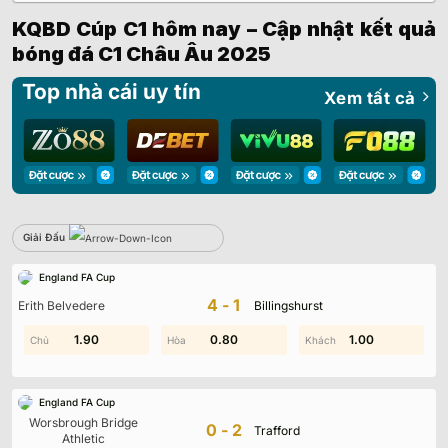
KQBD Cúp C1 hôm nay – Cập nhật kết quả
bóng đá C1 Châu Âu 2025
Top nhà cái uy tín
Xem tất cả
Giải Đấu
Sbobet
England FA Cup
Không có dữ liệu vui lòng chọn bộ lọc khác
4-1
Erith Belvedere
Billingshurst
1.90
0.10
0.80
1.70
1.00
1.10
England FA Cup
Worsbrough Bridge
0-2
Trafford
Athletic