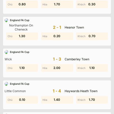
0.40
0.80
1.00
1.70
0.90
0.30
England FA Cup
Northampton On
2-1
Heanor Town
Cheneck
1.30
1.30
0.20
1.00
0.70
1.60
England FA Cup
1-3
Wick
Camberley Town
1.50
1.10
2.00
0.10
1.70
1.10
England FA Cup
1-4
Little Common
Haywards Heath Town
1.40
0.10
2.00
1.40
0.50
1.70