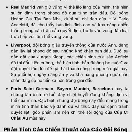
Real Madrid
vẫn giữ vững vị thế lão làng của mình, thể hiện
sự ổn định trong phong độ qua từng trận đấu. Đội bóng
Hoàng Gia Tây Ban Nha, dưới sự chỉ đạo của HLV Carlo
Ancelotti, đã cho thấy bản lĩnh đỉnh cao và khả năng chiến
thắng trong các trận cầu quyết định, bước vào vòng đấu loại
trực tiếp với tâm thế vững vàng.
Liverpool
, đội bóng giàu truyền thống của nước Anh, đang
dần lấy lại phong độ sau những khó khăn ban đầu. Dưới sự
dẫn dắt của Jurgen Klopp, các chiến binh của sân Anfield
đã thi đấu kiên cường, thể hiện tinh thần “không bỏ cuộc” và
đặt quyết tâm lớn để gặt hái thành công trong mùa giải này.
Sự phối hợp ngày càng ăn ý và khả năng phòng ngự chắc
chắn đã giúp họ tiến xa hơn trong giải đấu.
Paris Saint-Germain
,
Bayern Munich
,
Barcelona
hay là
những tân binh trẻ tuổi đầy nhiệt huyết đang khẳng định vị
thế của mình. Đặc biệt, những đội bóng này đều mang trong
mình tinh thần bảo vệ danh dự và thúc đẩy sự cạnh tranh
quyết liệt, góp phần làm nên khí thế sôi động của
Cúp C1
Châu Âu
mùa này.
Phân Tích Các Chiến Thuật của Các Đội Bóng