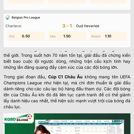
xác và đầy đủ nhất tại
Kqbd24.com
. Đừng bỏ lỡ bất kỳ khoảnh
khắc nào của mùa giải 2025, nơi những cuộc đua tranh ngôi
vương hứa hẹn đầy kịch tính và cảm xúc.
Belgian Pro League
3-1
Charleroi
Oud Heverlee
Quá Trình Ra Đời và Phát Triển của Giải Đấu
Cúp C1 Châu Âu
0.80
0.50
1.40
1.50
1.50
1.10
Ra đời năm 1955, Cúp C1 Châu Âu nhanh chóng khẳng định vị
thế là biểu tượng của danh vọng và đẳng cấp trong làng túc cầu
thế giới. Trong suốt hơn 70 năm tồn tại, giải đấu đã chứng kiến
biết bao cuộc lội ngược dòng, những trận cầu kịch tính hay
những lần đăng quang đầy cảm xúc của các đội bóng lớn.
Trong giai đoạn đầu,
Cúp C1 Châu Âu
không mang tên UEFA
Champions League như hiện tại, mà chỉ đơn thuần là giải đấu
dành riêng cho các câu lạc bộ hàng đầu tham dự. Các đội bóng
lớn của Châu Âu khi đó đã liên tục cạnh tranh để có thể giành
lấy danh hiệu cao nhất, thể hiện sức mạnh vượt trội của bóng đá
châu lục.