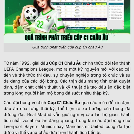
Qúa trình phát triển của cúp C1 châu Âu
Từ năm 1992, giải đấu
Cúp C1 Châu Âu
chính thức đổi tên thành
UEFA Champions League, mở ra một kỷ nguyên mới với các cải
tiến về thể thức thi đấu, sự chuyên nghiệp trong tổ chức và sự
đa dạng của các đội bóng. Các trận đấu mang tính chất quyết
định, đậm chất chiến thuật và kỹ thuật đã tạo dấu ấn đặc biệt
trong lòng người hâm mộ bóng đá suốt nhiều thập kỷ.
Các đội bóng vô địch
Cúp C1 Châu Âu
qua các mùa đều in đậm
dấu ấn của từng thời kỳ, thể hiện rõ xu hướng của bóng đá
đương đại. Real Madrid vẫn giữ ngôi vị câu lạc bộ giàu thành
tích nhất với nhiều lần đăng quang, trong khi các đội bóng như
Liverpool, Bayern Munich hay Manchester United cũng đã tạo
dựng vị thế vững chắc dựa trên thành tích bền bỉ.