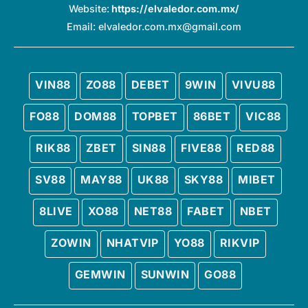
Website:
https://elvaledor.com.mx/
Email:
elvaledor.com.mx@gmail.com
VIN88
ZO88
DEBET
9WIN
VIVU88
FO88
DOM88
TOPBET
86BET
VIC88
RIK88
ZBET
SIN88
FIVE88
RED88
SV88
MAY88
UK88
SKY88
MIBET
8LIVE
XO88
NET88
FABET
NBET
ZOWIN
NHATVIP
YO88
RIKVIP
GEMWIN
SUNWIN
GO88