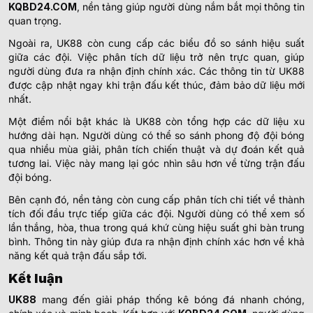
KQBD24.COM
, nền tảng giúp người dùng nắm bắt mọi thông tin
quan trọng.
Ngoài ra, UK88 còn cung cấp các biểu đồ so sánh hiệu suất
giữa các đội. Việc phân tích dữ liệu trở nên trực quan, giúp
người dùng đưa ra nhận định chính xác. Các thông tin từ UK88
được cập nhật ngay khi trận đấu kết thúc, đảm bảo dữ liệu mới
nhất.
Một điểm nổi bật khác là UK88 còn tổng hợp các dữ liệu xu
hướng dài hạn. Người dùng có thể so sánh phong độ đội bóng
qua nhiều mùa giải, phân tích chiến thuật và dự đoán kết quả
tương lai. Việc này mang lại góc nhìn sâu hơn về từng trận đấu
đội bóng.
Bên cạnh đó, nền tảng còn cung cấp phân tích chi tiết về thành
tích đối đầu trực tiếp giữa các đội. Người dùng có thể xem số
lần thắng, hòa, thua trong quá khứ cùng hiệu suất ghi bàn trung
bình. Thông tin này giúp đưa ra nhận định chính xác hơn về khả
năng kết quả trận đấu sắp tới.
Kết luận
UK88
mang đến giải pháp thống kê bóng đá nhanh chóng,