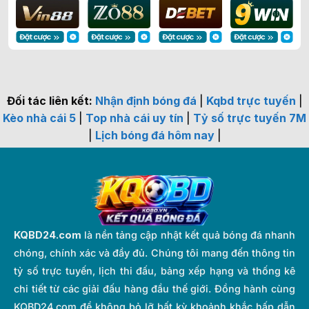
Đối tác liên kết:
Nhận định bóng đá
|
Kqbd trực tuyến
|
Kèo nhà cái 5
|
Top nhà cái uy tín
|
Tỷ số trực tuyến 7M
|
Lịch bóng đá hôm nay
|
KQBD24.com
là nền tảng cập nhật kết quả bóng đá nhanh
chóng, chính xác và đầy đủ. Chúng tôi mang đến thông tin
tỷ số trực tuyến, lịch thi đấu, bảng xếp hạng và thống kê
chi tiết từ các giải đấu hàng đầu thế giới. Đồng hành cùng
KQBD24.com để không bỏ lỡ bất kỳ khoảnh khắc hấp dẫn