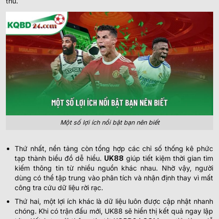
thủ.
Một số lợi ích nổi bật bạn nên biết
Thứ nhất, nền tảng còn tổng hợp các chỉ số thống kê phức
tạp thành biểu đồ dễ hiểu.
UK88
giúp tiết kiệm thời gian tìm
kiếm thông tin từ nhiều nguồn khác nhau. Nhờ vậy, người
dùng có thể tập trung vào phân tích và nhận định thay vì mất
công tra cứu dữ liệu rời rạc.
Thứ hai, một lợi ích khác là dữ liệu luôn được cập nhật nhanh
chóng. Khi có trận đấu mới, UK88 sẽ hiển thị kết quả ngay lập