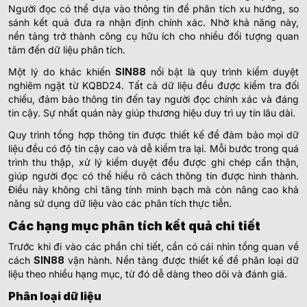
Người đọc có thể dựa vào thông tin để phân tích xu hướng, so
sánh kết quả đưa ra nhận định chính xác. Nhờ khả năng này,
nền tảng trở thành công cụ hữu ích cho nhiều đối tượng quan
tâm đến dữ liệu phân tích.
Một lý do khác khiến
SIN88
nổi bật là quy trình kiểm duyệt
nghiêm ngặt từ KQBD24. Tất cả dữ liệu đều được kiểm tra đối
chiếu, đảm bảo thông tin đến tay người đọc chính xác và đáng
tin cậy. Sự nhất quán này giúp thương hiệu duy trì uy tín lâu dài.
Quy trình tổng hợp thông tin được thiết kế để đảm bảo mọi dữ
liệu đều có độ tin cậy cao và dễ kiểm tra lại. Mỗi bước trong quá
trình thu thập, xử lý kiểm duyệt đều được ghi chép cẩn thận,
giúp người đọc có thể hiểu rõ cách thông tin được hình thành.
Điều này không chỉ tăng tính minh bạch mà còn nâng cao khả
năng sử dụng dữ liệu vào các phân tích thực tiễn.
Các hạng mục phân tích kết quả chi tiết
Trước khi đi vào các phần chi tiết, cần có cái nhìn tổng quan về
cách
SIN88
vận hành. Nền tảng được thiết kế để phân loại dữ
liệu theo nhiều hạng mục, từ đó dễ dàng theo dõi và đánh giá.
Phân loại dữ liệu