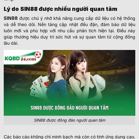
Lý do SIN88 được nhiều người quan tâm
SIN88
được chú ý nhờ khả năng cung cấp dữ liệu có hệ thống
và dễ theo dõi. Nền tảng cập nhật đều đặn, đảm bảo dữ liệu
luôn mới và phù hợp với nhu cầu phân tích hiện tại. Điều này
giúp thương hiệu duy trì sức hút và sự quan tâm từ cộng đồng
lâu dài.
SIN88 được đông đảo người quan tâm
Các báo cáo không chỉ minh bạch mà còn có tính ứng dụng cao.