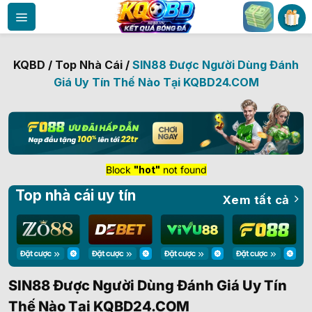
Bỏ
qua
nội
dung
KQBD
/
Top Nhà Cái
/
SIN88 Được Người Dùng Đánh
Giá Uy Tín Thế Nào Tại KQBD24.COM
Block
"hot"
not found
Top nhà cái uy tín
Xem tất cả
SIN88 Được Người Dùng Đánh Giá Uy Tín
Thế Nào Tại KQBD24.COM