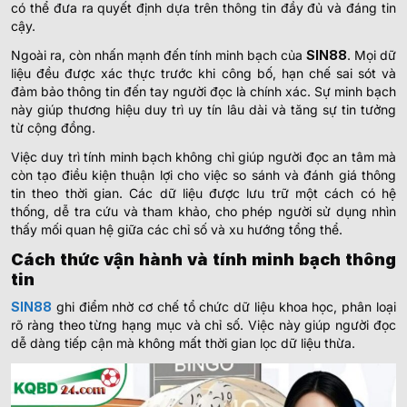
có thể đưa ra quyết định dựa trên thông tin đầy đủ và đáng tin
cậy.
Ngoài ra, còn nhấn mạnh đến tính minh bạch của
SIN88
. Mọi dữ
liệu đều được xác thực trước khi công bố, hạn chế sai sót và
đảm bảo thông tin đến tay người đọc là chính xác. Sự minh bạch
này giúp thương hiệu duy trì uy tín lâu dài và tăng sự tin tưởng
từ cộng đồng.
Việc duy trì tính minh bạch không chỉ giúp người đọc an tâm mà
còn tạo điều kiện thuận lợi cho việc so sánh và đánh giá thông
tin theo thời gian. Các dữ liệu được lưu trữ một cách có hệ
thống, dễ tra cứu và tham khảo, cho phép người sử dụng nhìn
thấy mối quan hệ giữa các chỉ số và xu hướng tổng thể.
Cách thức vận hành và tính minh bạch thông
tin
SIN88
ghi điểm nhờ cơ chế tổ chức dữ liệu khoa học, phân loại
rõ ràng theo từng hạng mục và chỉ số. Việc này giúp người đọc
dễ dàng tiếp cận mà không mất thời gian lọc dữ liệu thừa.