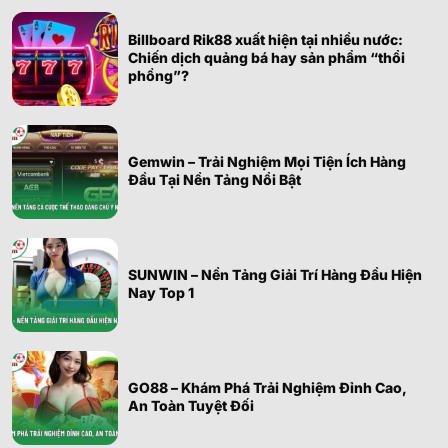
Billboard Rik88 xuất hiện tại nhiều nước:
Chiến dịch quảng bá hay sản phẩm “thổi
phồng”?
Gemwin – Trải Nghiệm Mọi Tiện Ích Hàng
Đầu Tại Nền Tảng Nổi Bật
SUNWIN – Nền Tảng Giải Trí Hàng Đầu Hiện
Nay Top 1
GO88 – Khám Phá Trải Nghiệm Đỉnh Cao,
An Toàn Tuyệt Đối