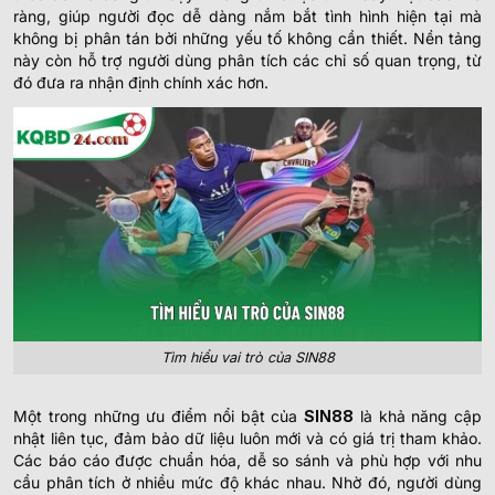
ràng, giúp người đọc dễ dàng nắm bắt tình hình hiện tại mà
không bị phân tán bởi những yếu tố không cần thiết. Nền tảng
này còn hỗ trợ người dùng phân tích các chỉ số quan trọng, từ
đó đưa ra nhận định chính xác hơn.
Tìm hiểu vai trò của SIN88
Một trong những ưu điểm nổi bật của
SIN88
là khả năng cập
nhật liên tục, đảm bảo dữ liệu luôn mới và có giá trị tham khảo.
Các báo cáo được chuẩn hóa, dễ so sánh và phù hợp với nhu
cầu phân tích ở nhiều mức độ khác nhau. Nhờ đó, người dùng