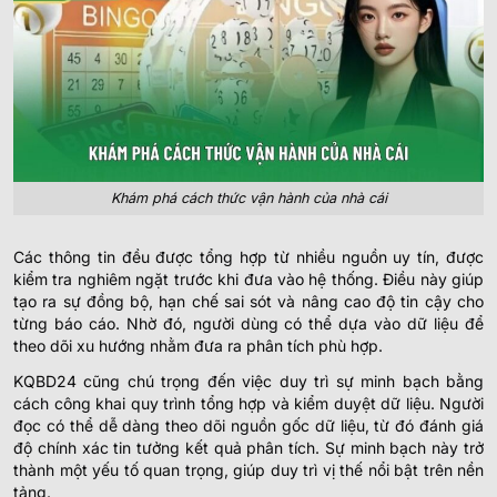
Khám phá cách thức vận hành của nhà cái
Các thông tin đều được tổng hợp từ nhiều nguồn uy tín, được
kiểm tra nghiêm ngặt trước khi đưa vào hệ thống. Điều này giúp
tạo ra sự đồng bộ, hạn chế sai sót và nâng cao độ tin cậy cho
từng báo cáo. Nhờ đó, người dùng có thể dựa vào dữ liệu để
theo dõi xu hướng nhằm đưa ra phân tích phù hợp.
KQBD24 cũng chú trọng đến việc duy trì sự minh bạch bằng
cách công khai quy trình tổng hợp và kiểm duyệt dữ liệu. Người
đọc có thể dễ dàng theo dõi nguồn gốc dữ liệu, từ đó đánh giá
độ chính xác tin tưởng kết quả phân tích. Sự minh bạch này trở
thành một yếu tố quan trọng, giúp duy trì vị thế nổi bật trên nền
tảng.