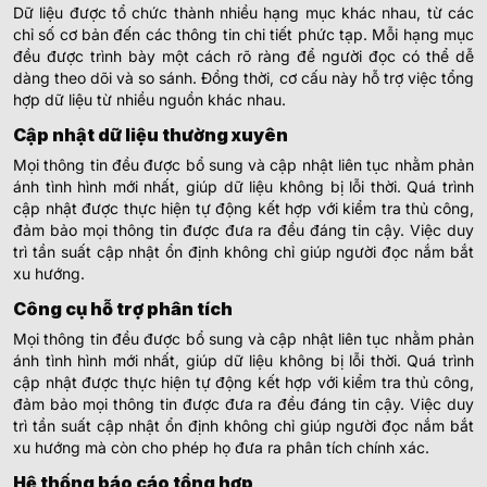
Dữ liệu được tổ chức thành nhiều hạng mục khác nhau, từ các
chỉ số cơ bản đến các thông tin chi tiết phức tạp. Mỗi hạng mục
đều được trình bày một cách rõ ràng để người đọc có thể dễ
dàng theo dõi và so sánh. Đồng thời, cơ cấu này hỗ trợ việc tổng
hợp dữ liệu từ nhiều nguồn khác nhau.
Cập nhật dữ liệu thường xuyên
Mọi thông tin đều được bổ sung và cập nhật liên tục nhằm phản
ánh tình hình mới nhất, giúp dữ liệu không bị lỗi thời. Quá trình
cập nhật được thực hiện tự động kết hợp với kiểm tra thủ công,
đảm bảo mọi thông tin được đưa ra đều đáng tin cậy. Việc duy
trì tần suất cập nhật ổn định không chỉ giúp người đọc nắm bắt
xu hướng.
Công cụ hỗ trợ phân tích
Mọi thông tin đều được bổ sung và cập nhật liên tục nhằm phản
ánh tình hình mới nhất, giúp dữ liệu không bị lỗi thời. Quá trình
cập nhật được thực hiện tự động kết hợp với kiểm tra thủ công,
đảm bảo mọi thông tin được đưa ra đều đáng tin cậy. Việc duy
trì tần suất cập nhật ổn định không chỉ giúp người đọc nắm bắt
xu hướng mà còn cho phép họ đưa ra phân tích chính xác.
Hệ thống báo cáo tổng hợp