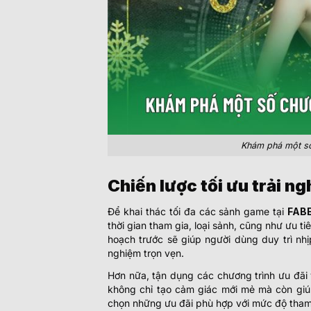
Khám phá một số
Chiến lược tối ưu trải n
Để khai thác tối đa các sảnh game tại
FAB
thời gian tham gia, loại sảnh, cũng như ưu 
hoạch trước sẽ giúp người dùng duy trì nhịp
nghiệm trọn vẹn.
Hơn nữa, tận dụng các chương trình ưu đãi 
không chỉ tạo cảm giác mới mẻ mà còn giúp 
chọn những ưu đãi phù hợp với mức độ tham 