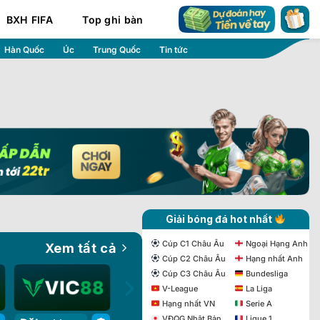
BXH FIFA
Top ghi bàn
Hàn Quốc
Úc
Trung Quốc
Tin tức
Giải bóng đá hot nhất
Cúp C1 Châu Âu
Ngoại Hạng Anh
Xem tất cả
Cúp C2 Châu Âu
Hạng nhất Anh
Cúp C3 Châu Âu
Bundesliga
V-League
La Liga
Hạng nhất VN
Serie A
VĐQG Nhật Bản
Ligue 1