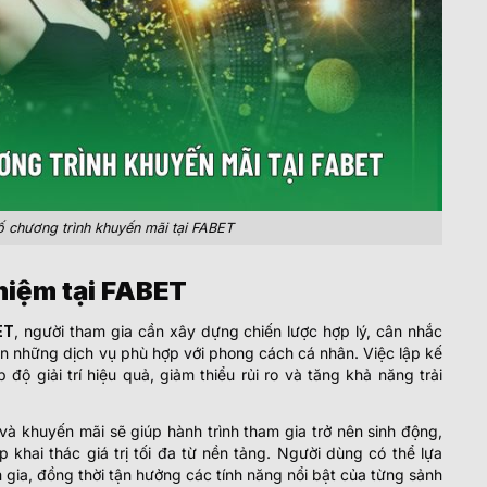
 chương trình khuyến mãi tại FABET
ghiệm tại FABET
ET
, người tham gia cần xây dựng chiến lược hợp lý, cân nhắc
tiên những dịch vụ phù hợp với phong cách cá nhân. Việc lập kế
 độ giải trí hiệu quả, giảm thiểu rủi ro và tăng khả năng trải
và khuyến mãi sẽ giúp hành trình tham gia trở nên sinh động,
khai thác giá trị tối đa từ nền tảng. Người dùng có thể lựa
gia, đồng thời tận hưởng các tính năng nổi bật của từng sảnh