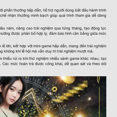
ới phần thưởng hấp dẫn, hỗ trợ người dùng bắt đầu hành trình
 chế nhận thưởng minh bạch giúp quá trình tham gia dễ dàng
lâu năm, nâng cao trải nghiệm qua từng tháng, tạo động lực
thưởng được phân bố hợp lý, đảm bảo tính cân bằng giữa mức
p lễ lớn, kết hợp với mini-game hấp dẫn, mang đến trải nghiệm
ng không khí lễ hội mà vẫn duy trì trải nghiệm mượt mà.
ảm thiểu rủi ro khi thử nghiệm nhiều sảnh game khác nhau, tạo
. Các mức hoàn trả được công khai, dễ quan sát và theo dõi