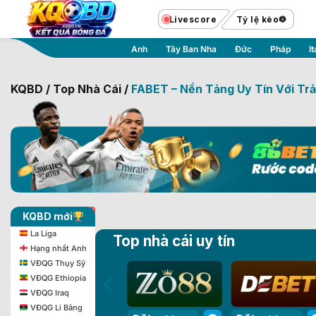
Bỏ
Livescore
Tỷ lệ kèo
qua
nội
Anh
Tây Ban Nha
Đức
Pháp
It
dung
KQBD
/
Top Nhà Cái
/
FABET – Nền Tảng Uy Tín Với Trả
KQBD mới
La Liga
Top nhà cái uy tín
Hạng nhất Anh
VĐQG Thụy Sỹ
VĐQG Ethiopia
VĐQG Iraq
VĐQG Li Băng