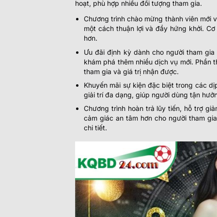
hoạt, phù hợp nhiều đối tượng tham gia.
Chương trình chào mừng thành viên mới v
một cách thuận lợi và đầy hứng khởi. Cơ
hơn.
Ưu đãi định kỳ dành cho người tham gia 
khám phá thêm nhiều dịch vụ mới. Phần 
tham gia và giá trị nhận được.
Khuyến mãi sự kiện đặc biệt trong các dị
giải trí đa dạng, giúp người dùng tận hưở
Chương trình hoàn trả lũy tiến, hỗ trợ gi
cảm giác an tâm hơn cho người tham gia
chi tiết.