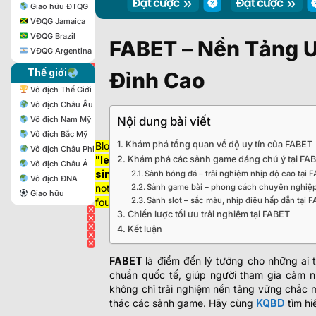
Giao hữu ĐTQG
VĐQG Jamaica
VĐQG Brazil
FABET – Nền Tảng U
VĐQG Argentina
Thế giới
Đỉnh Cao
Vô địch Thế Giới
Vô địch Châu Âu
Vô địch Nam Mỹ
Nội dung bài viết
Vô địch Bắc Mỹ
Khám phá tổng quan về độ uy tín của FABET
Block
Vô địch Châu Phi
"left-
Khám phá các sảnh game đáng chú ý tại FA
Vô địch Châu Á
single"
Sảnh bóng đá – trải nghiệm nhịp độ cao tại 
Vô địch ĐNA
not
Sảnh game bài – phong cách chuyên nghiệp
Giao hữu
Sảnh slot – sắc màu, nhịp điệu hấp dẫn tại 
found
Chiến lược tối ưu trải nghiệm tại FABET
Kết luận
FABET
là điểm đến lý tưởng cho những ai 
chuẩn quốc tế, giúp người tham gia cảm n
không chỉ trải nghiệm nền tảng vững chắc m
thác các sảnh game. Hãy cùng
KQBD
tìm hi