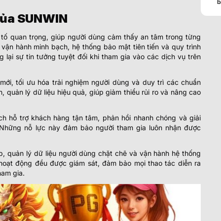
b
 của SUNWIN
u tố quan trọng, giúp người dùng cảm thấy an tâm trong từng
 vận hành minh bạch, hệ thống bảo mật tiên tiến và quy trình
lại sự tin tưởng tuyệt đối khi tham gia vào các dịch vụ trên
mới, tối ưu hóa trải nghiệm người dùng và duy trì các chuẩn
 quản lý dữ liệu hiệu quả, giúp giảm thiểu rủi ro và nâng cao
ch hỗ trợ khách hàng tận tâm, phản hồi nhanh chóng và giải
 Những nỗ lực này đảm bảo người tham gia luôn nhận được
ớp, quản lý dữ liệu người dùng chặt chẽ và vận hành hệ thống
à hoạt động đều được giám sát, đảm bảo mọi thao tác diễn ra
ham gia.