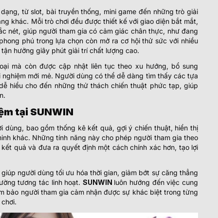
ng, từ slot, bài truyền thống, mini game đến những trò giải
tảng khác. Mỗi trò chơi đều được thiết kế với giao diện bắt mắt,
ắc nét, giúp người tham gia có cảm giác chân thực, như đang
 phong phú trong lựa chọn còn mở ra cơ hội thử sức với nhiều
tận hưởng giây phút giải trí chất lượng cao.
oại mà còn được cập nhật liên tục theo xu hướng, bổ sung
ải nghiệm mới mẻ. Người dùng có thể dễ dàng tìm thấy các tựa
 dễ hiểu cho đến những thử thách chiến thuật phức tạp, giúp
n.
hiệm tại SUNWIN
i dùng, bao gồm thống kê kết quả, gợi ý chiến thuật, hiển thị
 minh khác. Những tính năng này cho phép người tham gia theo
 kết quả và đưa ra quyết định một cách chính xác hơn, tạo lợi
giúp người dùng tối ưu hóa thời gian, giảm bớt sự căng thẳng
ường tương tác linh hoạt.
SUNWIN
luôn hướng đến việc cung
đảm bảo người tham gia cảm nhận được sự khác biệt trong từng
 chơi.