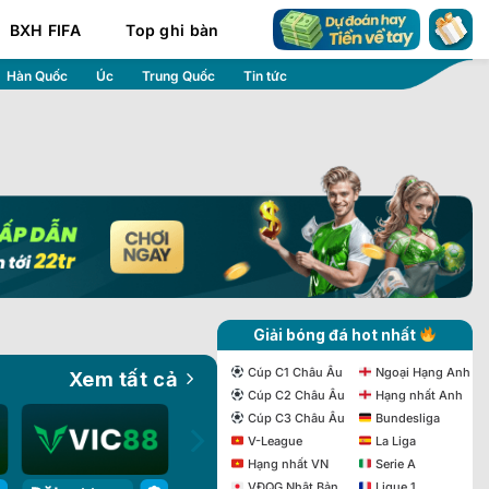
BXH FIFA
Top ghi bàn
Hàn Quốc
Úc
Trung Quốc
Tin tức
Giải bóng đá hot nhất
Cúp C1 Châu Âu
Ngoại Hạng Anh
Xem tất cả
Cúp C2 Châu Âu
Hạng nhất Anh
Cúp C3 Châu Âu
Bundesliga
V-League
La Liga
Hạng nhất VN
Serie A
VĐQG Nhật Bản
Ligue 1