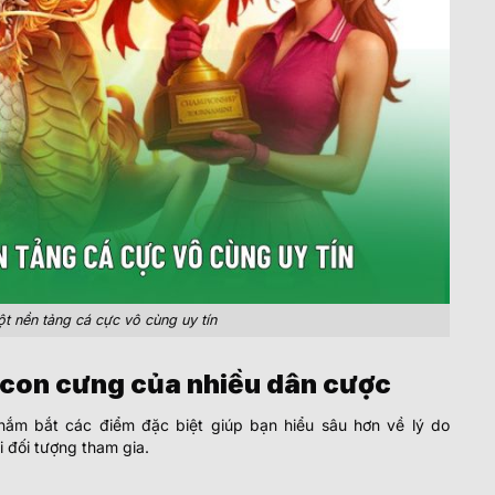
t nền tảng cá cực vô cùng uy tín
 con cưng của nhiều dân cược
nắm bắt các điểm đặc biệt giúp bạn hiểu sâu hơn về lý do
i đối tượng tham gia.