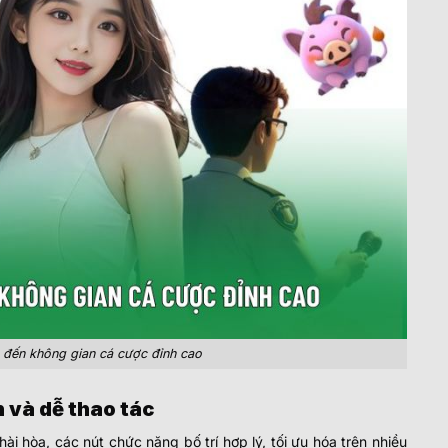
ến không gian cá cược đỉnh cao
 và dễ thao tác
ài hòa, các nút chức năng bố trí hợp lý, tối ưu hóa trên nhiều