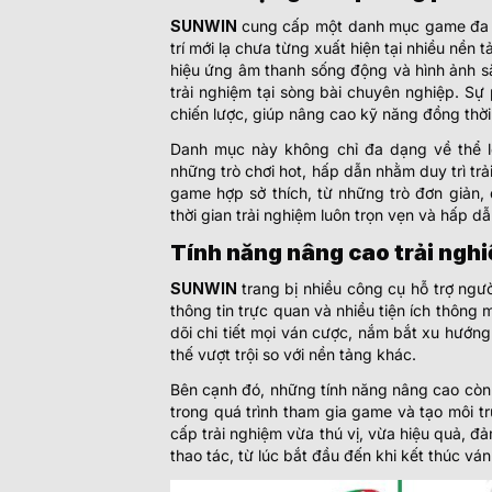
SUNWIN
cung cấp một danh mục game đa dạ
trí mới lạ chưa từng xuất hiện tại nhiều nền 
hiệu ứng âm thanh sống động và hình ảnh s
trải nghiệm tại sòng bài chuyên nghiệp. Sự
chiến lược, giúp nâng cao kỹ năng đồng thời 
Danh mục này không chỉ đa dạng về thể l
những trò chơi hot, hấp dẫn nhằm duy trì tr
game hợp sở thích, từ những trò đơn giản,
thời gian trải nghiệm luôn trọn vẹn và hấp dẫ
Tính năng nâng cao trải ng
SUNWIN
trang bị nhiều công cụ hỗ trợ ngườ
thông tin trực quan và nhiều tiện ích thông
dõi chi tiết mọi ván cược, nắm bắt xu hướng
thế vượt trội so với nền tảng khác.
Bên cạnh đó, những tính năng nâng cao còn 
trong quá trình tham gia game và tạo môi tr
cấp trải nghiệm vừa thú vị, vừa hiệu quả, 
thao tác, từ lúc bắt đầu đến khi kết thúc ván