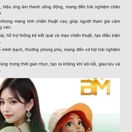
g, hiệu ứng âm thanh sống động, mang đến trải nghiệm chân
.
, nhưng mang tính chiến thuật cao, giúp người tham gia cảm
g ván.
ại, hỗ trợ thống kê kết quả và mẹo chiến thuật, tạo điều kiện
.
 minh bạch, thưởng phong phú, mang đến cơ hội trải nghiệm
ùng trong thời gian thực, tạo ra không khí sôi nổi, giao lưu và
.