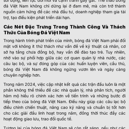
sôi động, liên tục đổi mới và cạnh tranh gay gắt. Thể thao bóng
đá Việt Nam không chỉ dừng lại ở đam mê, mà còn trở thành
nguồn cảm hứng để các nhà đầu tư, doanh nghiệp tham gia tài
trợ, tạo điều kiện phát triển dài hạn.
Các Nét Đặc Trưng Trong Thành Công Và Thách
Thức Của Bóng Đá Việt Nam
Trong hành trình phát triển của mình, bóng đá Việt Nam phải đối
mặt với không ít thử thách như vấn đề về kỹ thuật cá nhân, cơ
sở hạ tầng chưa đồng bộ, hay vấn đề đào tạo trẻ. Tuy nhiên,
nhờ vào sự phối hợp giữa các cơ quan quản lý nhà nước, các
câu lạc bộ, và sự đóng góp của các huấn luyện viên, cầu thủ,
bóng đá Việt Nam đã không ngừng vươn lên và ngày càng
chuyên nghiệp hơn.
Trong năm 2024, việc cập nhật kết quả các trận đấu luôn là một
phần không thể thiếu để các nhà quản lý, nhà phân tích, người
hâm mộ hiểu rõ chính xác hơn về tiến trình và những bước đi
tiếp theo của bóng đá Việt Nam. Điều này giúp các câu lạc bộ
điều chỉnh chiến thuật, nâng cao kỹ năng và chuẩn bị tốt hơn
cho các giải đấu linh hoạt trong năm, đồng thời thúc đẩy các
hoạt động giao lưu, trao đổi quốc tế.
Tương lai của bóng đá Việt Nam sẽ còn rất sáng, nếu như các