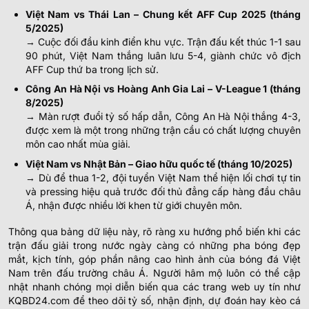
Việt Nam vs Thái Lan – Chung kết AFF Cup 2025 (tháng
5/2025)
→ Cuộc đối đầu kinh điển khu vực. Trận đấu kết thúc 1-1 sau
90 phút, Việt Nam thắng luân lưu 5-4, giành chức vô địch
AFF Cup thứ ba trong lịch sử.
Công An Hà Nội vs Hoàng Anh Gia Lai – V-League 1 (tháng
8/2025)
→ Màn rượt đuổi tỷ số hấp dẫn, Công An Hà Nội thắng 4-3,
được xem là một trong những trận cầu có chất lượng chuyên
môn cao nhất mùa giải.
Việt Nam vs Nhật Bản – Giao hữu quốc tế (tháng 10/2025)
→ Dù để thua 1-2, đội tuyển Việt Nam thể hiện lối chơi tự tin
và pressing hiệu quả trước đối thủ đẳng cấp hàng đầu châu
Á, nhận được nhiều lời khen từ giới chuyên môn.
Thông qua bảng dữ liệu này, rõ ràng xu hướng phổ biến khi các
trận đấu giải trong nước ngày càng có những pha bóng đẹp
mắt, kịch tính, góp phần nâng cao hình ảnh của bóng đá Việt
Nam trên đấu trường châu Á. Người hâm mộ luôn có thể cập
nhật nhanh chóng mọi diễn biến qua các trang web uy tín như
KQBD24.com để theo dõi tỷ số, nhận định, dự đoán hay kèo cá