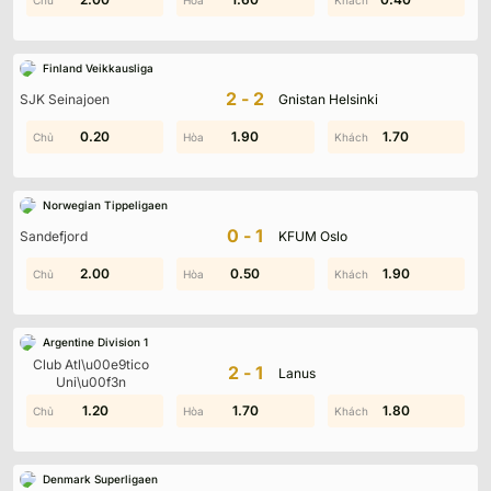
Finland Veikkausliga
2-2
SJK Seinajoen
Gnistan Helsinki
2.00
0.20
0.60
1.90
1.70
1.10
Norwegian Tippeligaen
0-1
Sandefjord
KFUM Oslo
2.00
1.30
0.50
1.80
1.90
1.70
Argentine Division 1
Club Atl\u00e9tico
2-1
Lanus
Uni\u00f3n
1.20
1.10
1.40
1.70
0.90
1.80
Denmark Superligaen