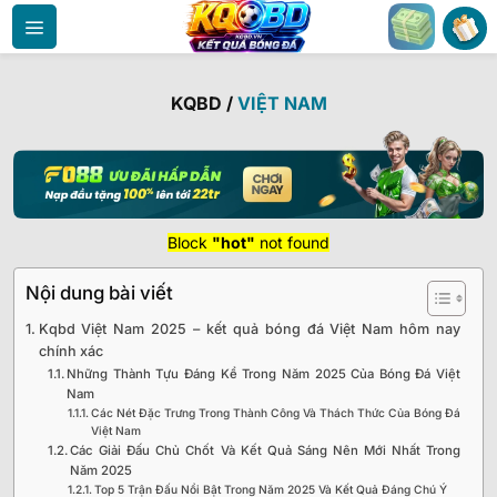
Bỏ
qua
nội
dung
KQBD
/
VIỆT NAM
Block
"hot"
not found
Nội dung bài viết
Kqbd Việt Nam 2025 – kết quả bóng đá Việt Nam hôm nay
chính xác
Những Thành Tựu Đáng Kể Trong Năm 2025 Của Bóng Đá Việt
Nam
Các Nét Đặc Trưng Trong Thành Công Và Thách Thức Của Bóng Đá
Việt Nam
Các Giải Đấu Chủ Chốt Và Kết Quả Sáng Nên Mới Nhất Trong
Năm 2025
Top 5 Trận Đấu Nổi Bật Trong Năm 2025 Và Kết Quả Đáng Chú Ý