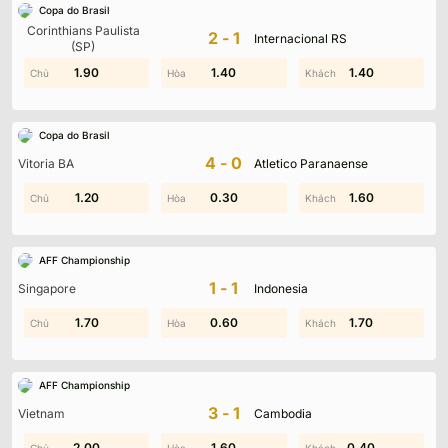
Copa do Brasil
Corinthians Paulista
Không có dữ liệu vui lòng chọn bộ lọc khác
2-1
Internacional RS
(SP)
0.40
1.90
1.40
1.20
0.50
1.40
Copa do Brasil
4-0
Vitoria BA
Atletico Paranaense
1.30
1.20
0.30
1.40
0.90
1.60
AFF Championship
1-1
Singapore
Indonesia
1.90
1.70
0.60
1.70
0.90
1.70
AFF Championship
3-1
Vietnam
Cambodia
2.00
1.00
1.80
1.60
0.40
0.70