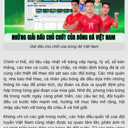
Giải đấu chủ chốt của bóng đá Việt Nam
Chính vì thế, dữ liệu cập nhật về bảng xếp hạng, tỷ số, số bàn
thắng, các kèo cá cược, tỷ lệ chấp, và nhận định bóng đá là vô
cùng cần thiết để theo dõi sát sao các đội bóng. Các nhà quản
lý, nhà báo thể thao, cá nhân yêu bóng đá đều dựa trên những
thông tin này để phân tích, dự đoán và đưa ra quyết định phù
hợp trong từng giai đoạn của mùa giải. Nhờ đó, phong trào bóng
đá trong nước ngày càng phát triển, các câu lạc bộ, đội tuyển
đều có bước tiến mạnh mẽ, hướng tới mục tiêu mở rộng, hội
nhập sâu hơn với bóng đá châu Á và thế giới.
Không chỉ có các giải trong nước, các trận đấu quốc tế của đội
tuyển Việt Nam cũng nhận được sự quan tâm lớn, phản ánh rõ
sự phát triển toàn diện của bóng đá đất nước. Từ các trận vòng