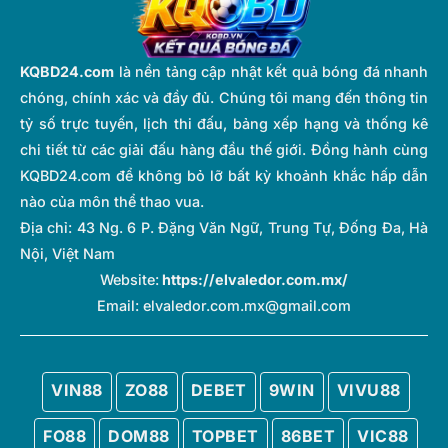
KQBD24.com
là nền tảng cập nhật kết quả bóng đá nhanh
chóng, chính xác và đầy đủ. Chúng tôi mang đến thông tin
tỷ số trực tuyến, lịch thi đấu, bảng xếp hạng và thống kê
chi tiết từ các giải đấu hàng đầu thế giới. Đồng hành cùng
KQBD24.com để không bỏ lỡ bất kỳ khoảnh khắc hấp dẫn
nào của môn thể thao vua.
Địa chỉ:
43 Ng. 6 P. Đặng Văn Ngữ, Trung Tự, Đống Đa, Hà
Nội, Việt Nam
Website:
https://elvaledor.com.mx/
Email:
elvaledor.com.mx@gmail.com
VIN88
ZO88
DEBET
9WIN
VIVU88
FO88
DOM88
TOPBET
86BET
VIC88