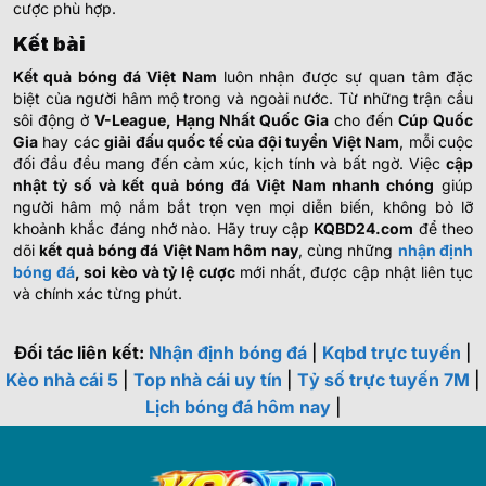
cược phù hợp.
Kết bài
Kết quả bóng đá Việt Nam
luôn nhận được sự quan tâm đặc
biệt của người hâm mộ trong và ngoài nước. Từ những trận cầu
sôi động ở
V-League, Hạng Nhất Quốc Gia
cho đến
Cúp Quốc
Gia
hay các
giải đấu quốc tế của đội tuyển Việt Nam
, mỗi cuộc
đối đầu đều mang đến cảm xúc, kịch tính và bất ngờ. Việc
cập
nhật tỷ số và kết quả bóng đá Việt Nam nhanh chóng
giúp
người hâm mộ nắm bắt trọn vẹn mọi diễn biến, không bỏ lỡ
khoảnh khắc đáng nhớ nào. Hãy truy cập
KQBD24.com
để theo
dõi
kết quả bóng đá Việt Nam hôm nay
, cùng những
nhận định
bóng đá
, soi kèo và tỷ lệ cược
mới nhất, được cập nhật liên tục
và chính xác từng phút.
Đối tác liên kết:
Nhận định bóng đá
|
Kqbd trực tuyến
|
Kèo nhà cái 5
|
Top nhà cái uy tín
|
Tỷ số trực tuyến 7M
|
Lịch bóng đá hôm nay
|