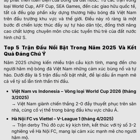
loại World Cup, AFF Cup, SEA Games, đến các giao hữu quốc tế,
tất cả đều góp phần xây dựng thương hiệu bóng đá Việt Nam
trên đấu trường khu vực và thế giới. Điều này rõ ràng là một
bước đi chiến lược thúc đẩy sự tự hào dân tộc, đồng thời nâng
cao chất lượng chuyên môn cho các tuyển thủ trẻ của đất nước
hình chữ S.
Top 5 Trận Đấu Nổi Bật Trong Năm 2025 Và Kết
Quả Đáng Chú Ý
Năm 2025 chứng kiến nhiều trận cầu kịch tính, mang đến cho
người hâm mộ bóng đá Việt Nam những cảm xúc bùng nổ và tự
hào. Dưới đây là 5 trận đấu nổi bật nhất, để lại dấu ấn mạnh mẽ
cả về tỷ số lẫn tinh thần thi đấu.
Việt Nam vs Indonesia – Vòng loại World Cup 2026 (tháng
3/2025)
→ Việt Nam giành chiến thắng 2-0 đầy thuyết phục trên sân
nhà, củng cố vị thế trong bảng đấu khu vực châu Á.
Hà Nội FC vs Viettel – V-League 1 (tháng 4/2025)
→ Trận derby Thủ đô cực kỳ kịch tính, kết thúc với tỷ số 3-2
nghiêng về Hà Nội FC, mang lại cảm xúc mạnh mẽ cho người
hâm mộ.