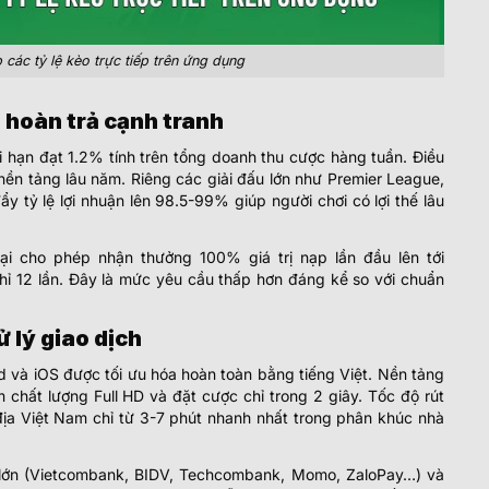
các tỷ lệ kèo trực tiếp trên ứng dụng
 hoàn trả cạnh tranh
i hạn đạt 1.2% tính trên tổng doanh thu cược hàng tuần. Điều
nền tảng lâu năm. Riêng các giải đấu lớn như Premier League,
 tỷ lệ lợi nhuận lên 98.5-99% giúp người chơi có lợi thế lâu
tại cho phép nhận thưởng 100% giá trị nạp lần đầu lên tới
 12 lần. Đây là mức yêu cầu thấp hơn đáng kể so với chuẩn
 lý giao dịch
d và iOS được tối ưu hóa hoàn toàn bằng tiếng Việt. Nền tảng
am chất lượng Full HD và đặt cược chỉ trong 2 giây. Tốc độ rút
 địa Việt Nam chỉ từ 3-7 phút nhanh nhất trong phân khúc nhà
 lớn (Vietcombank, BIDV, Techcombank, Momo, ZaloPay…) và