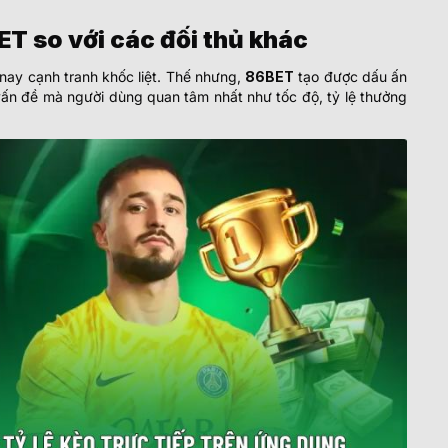
ET so với các đối thủ khác
 nay cạnh tranh khốc liệt. Thế nhưng,
86BET
tạo được dấu ấn
vấn đề mà người dùng quan tâm nhất như tốc độ, tỷ lệ thưởng