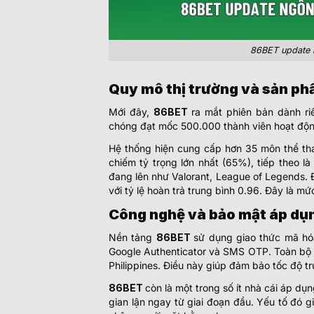
86BET update n
Quy mô thị trường và sản ph
Mới đây,
86BET
ra mắt phiên bản dành ri
chóng đạt mốc 500.000 thành viên hoạt động
Hệ thống hiện cung cấp hơn 35 môn thể tha
chiếm tỷ trọng lớn nhất (65%), tiếp theo là
đang lên như Valorant, League of Legends. 
với tỷ lệ hoàn trả trung bình 0.96. Đây là mứ
Công nghệ và bảo mật áp dụ
Nền tảng
86BET
sử dụng giao thức mã hó
Google Authenticator và SMS OTP. Toàn bộ dữ
Philippines. Điều này giúp đảm bảo tốc độ tr
86BET
còn là một trong số ít nhà cái áp d
gian lận ngay từ giai đoạn đầu. Yếu tố đó g