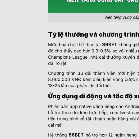
Nền tảng cung cấp 
Tỷ lệ thưởng và chương trình
Mức hoàn trả thể thao tại
86BET
không giớ
đó cho thấy cao hơn 0.3-0.5% so với nhiều 
Champions League, nhà cái thường xuyên đẩy
dài rõ rệt.
Chương trình ưu đãi thành viên mới hiện 
8.600.000 VNĐ kèm điều kiện vòng cược chỉ
18-25 lần của phần lớn đối thủ.
Ứng dụng di động và tốc độ xử
Phiên bản app native dành riêng cho Androi
hỗ trợ theo dõi kèo trực tiếp, xem livestre
tiền trung bình về tài khoản ngân hàng nội
cái mới.
Hệ thống
86BET
hỗ trợ hơn 12 ngân hàng