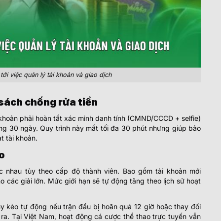
tới việc quản lý tài khoản và giao dịch
sách chống rửa tiền
 khoản phải hoàn tất xác minh danh tính (CMND/CCCD + selfie)
ong 30 ngày. Quy trình này mất tối đa 30 phút nhưng giúp bảo
t tài khoản.
ro
c nhau tùy theo cấp độ thành viên. Bao gồm tài khoản mới
o các giải lớn. Mức giới hạn sẽ tự động tăng theo lịch sử hoạt
ủy kèo tự động nếu trận đấu bị hoãn quá 12 giờ hoặc thay đổi
ra.
Tại Việt Nam, hoạt động cá cược thể thao trực tuyến vẫn