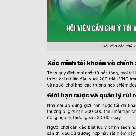
Hội viên cần chú ý 
Xác minh tài khoản và chính 
Theo quy định mới nhất từ nền tảng, mọi tài
trước khi rút lần đầu vượt 200 triệu VNĐ tr
vệ người chơi khỏi các trường hợp chiếm đoạ
Giới hạn cược và quản lý rủi 
Nhà cái áp dụng giới hạn cược tối đa khá
thường bị giới hạn 300-500 triệu mỗi trận ch
động hợp lệ, thường sau 30-60 ngày.
Người chơi cần đặc biệt lưu ý chính sách h
sân thi đấu dù trường hợp này rất hiếm xảy 