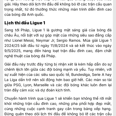
giải. Hãy theo dõi lịch thi đấu để không bỏ lỡ các trận cầu quan
trọng nhất, từ đó thưởng thức những màn trình diễn đỉnh cao
của bóng đá Anh quốc.
Lịch thi đấu Ligue 1
Sang tới Pháp, Ligue 1 là gương mặt sáng giá của bóng đá
châu Âu, nổi bật với sự góp mặt của những siêu sao đẳng cấp
như Lionel Messi, Neymar Jr, Sergio Ramos. Mùa giải Ligue 1
2024/25 bắt đầu từ ngày 11/8/2024 và sẽ kết thúc vào ngày
9/5/2025, mang đến hàng loạt trận đấu đỉnh cao, đậm chất
nghệ thuật của bóng đá Pháp.
Giải đấu này trước đây từng bị nhận xét là kém hấp dẫn do sự
chênh lệch lớn giữa các đội bóng mạnh và yếu. Tuy nhiên, với
sự xuất hiện của các siêu sao quốc tế, Bundesliga, Serie A hay
La Liga dần trở nên sôi động hơn bao giờ hết. Các màn so tài
giữa PSG, Lyon, Marseille và các đội bóng khác luôn đem lại
tràn đầy cảm xúc và dự đoán kịch tính.
Chuyến hành trình qua Ligue 1 sẽ khiến bạn không thể rời mắt
khỏi những trận cầu đỉnh cao, những pha phối hợp đẹp mắt,
cùng những cuộc cạnh tranh gay cấn trong bảng xếp hạng.
Đừng quên theo dõi lịch thi đấu để không bỏ lỡ các trận cầu