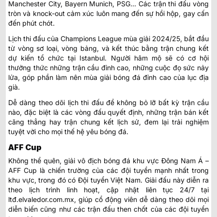
Manchester City, Bayern Munich, PSG… Các trận thi đấu vòng
tròn và knock-out cảm xúc luôn mang đến sự hồi hộp, gay cấn
đến phút chót.
Lịch thi đấu của Champions League mùa giải 2024/25, bắt đầu
từ vòng sơ loại, vòng bảng, và kết thúc bằng trận chung kết
dự kiến tổ chức tại Istanbul. Người hâm mộ sẽ có cơ hội
thưởng thức những trận cầu đỉnh cao, những cuộc đọ sức nảy
lửa, góp phần làm nên mùa giải bóng đá đỉnh cao của lục địa
già.
Dễ dàng theo dõi lịch thi đấu để không bỏ lỡ bất kỳ trận cầu
nào, đặc biệt là các vòng đấu quyết định, những trận bán kết
căng thẳng hay trận chung kết lịch sử, đem lại trải nghiệm
tuyệt vời cho mọi thế hệ yêu bóng đá.
AFF Cup
Không thể quên, giải vô địch bóng đá khu vực Đông Nam Á –
AFF Cup là chiến trường của các đội tuyển mạnh nhất trong
khu vực, trong đó có Đội tuyển Việt Nam. Giải đấu này diễn ra
theo lịch trình linh hoạt, cập nhật liên tục 24/7 tại
ltđ.elvaledor.com.mx, giúp cổ động viên dễ dàng theo dõi mọi
diễn biến cũng như các trận đấu then chốt của các đội tuyển