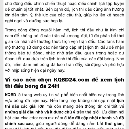
chủ động điều chỉnh chiến thuật hoặc điều chỉnh lịch tập luyện
để chuẩn bị tốt nhất. Bên cạnh đó, lịch thi đấu cũng ảnh hưởng
lớn đến tâm lý, thể lực của các cầu thủ, giúp họ lên kế hoạch
nghỉ ngơi và dưỡng sức hợp lý.
Trong cộng đồng người hâm mộ, lịch thi đấu như là kim chỉ
nam để không bỏ lỡ các trận cầu mong đợi, từ đó phân bổ thời
gian cá nhân để thưởng thức trọn vẹn trận đấu. Các fans hâm
mộ thường sử dụng các nền tảng cập nhật lịch thi đấu để nhận
thông báo tự động, nhắc nhở trận đấu quan trọng hoặc dự
đoán kết quả dựa trên lịch trình thi đấu của các đội bóng. Nhờ
đó, niềm đam mê bóng đá luôn tràn đầy, sôi động và phù hợp
với nhịp sống hiện đại ngày nay.
Vì sao nên chọn KQBD24.com để xem lịch
thi đấu bóng đá 24H
KQBD
là trang web uy tín và phổ biến nhất hiện nay trong lĩnh
vực bóng đá hiện nay. Nền tảng này không chỉ cập nhật
lịch
thi đấu các giải lớn
mà còn mang đến thông tin chi tiết về
những giải đấu nhỏ và ít được chú ý
trên thế giới. Ưu điểm nổi
bật của elvaledor.com.mx
nằm ở
tốc độ cập nhật nhanh
và
độ
chính xác cao
, giúp người dùng dễ dàng nắm bắt
thời gian,