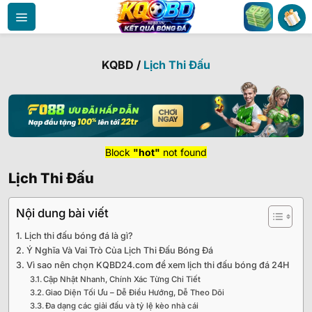
Bỏ
qua
nội
dung
KQBD
/
Lịch Thi Đấu
Block
"hot"
not found
Lịch Thi Đấu
Nội dung bài viết
Lịch thi đấu bóng đá là gì?
Ý Nghĩa Và Vai Trò Của Lịch Thi Đấu Bóng Đá
Vì sao nên chọn KQBD24.com để xem lịch thi đấu bóng đá 24H
Cập Nhật Nhanh, Chính Xác Từng Chi Tiết
Giao Diện Tối Ưu – Dễ Điều Hướng, Dễ Theo Dõi
Đa dạng các giải đấu và tỷ lệ kèo nhà cái