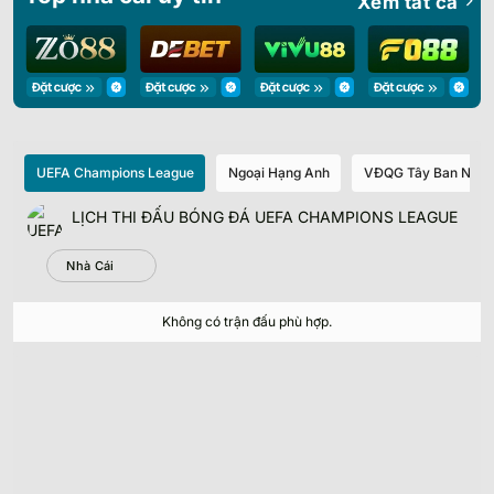
Xem tất cả
UEFA Champions League
Ngoại Hạng Anh
VĐQG Tây Ban Nha
LỊCH THI ĐẤU BÓNG ĐÁ UEFA CHAMPIONS LEAGUE
Nhà Cái
Không có trận đấu phù hợp.