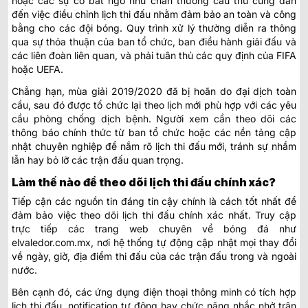
hoặc các sự cố bất ngờ như chấn thương cầu thủ cũng dẫn
đến việc điều chỉnh lịch thi đấu nhằm đảm bảo an toàn và công
bằng cho các đội bóng. Quy trình xử lý thường diễn ra thông
qua sự thỏa thuận của ban tổ chức, ban điều hành giải đấu và
các liên đoàn liên quan, và phải tuân thủ các quy định của FIFA
hoặc UEFA.
Chẳng hạn, mùa giải 2019/2020 đã bị hoãn do đại dịch toàn
cầu, sau đó được tổ chức lại theo lịch mới phù hợp với các yêu
cầu phòng chống dịch bệnh. Người xem cần theo dõi các
thông báo chính thức từ ban tổ chức hoặc các nền tảng cập
nhật chuyên nghiệp để nắm rõ lịch thi đấu mới, tránh sự nhầm
lẫn hay bỏ lỡ các trận đấu quan trọng.
Làm thế nào để theo dõi lịch thi đấu chính xác?
Tiếp cận các nguồn tin đáng tin cậy chính là cách tốt nhất để
đảm bảo việc theo dõi lịch thi đấu chính xác nhất. Truy cập
trực tiếp các trang web chuyên về bóng đá như
elvaledor.com.mx, nơi hệ thống tự động cập nhật mọi thay đổi
về ngày, giờ, địa điểm thi đấu của các trận đấu trong và ngoài
nước.
Bên cạnh đó, các ứng dụng điện thoại thông minh có tích hợp
lịch thi đấu, notification tự động hay chức năng nhắc nhở trận