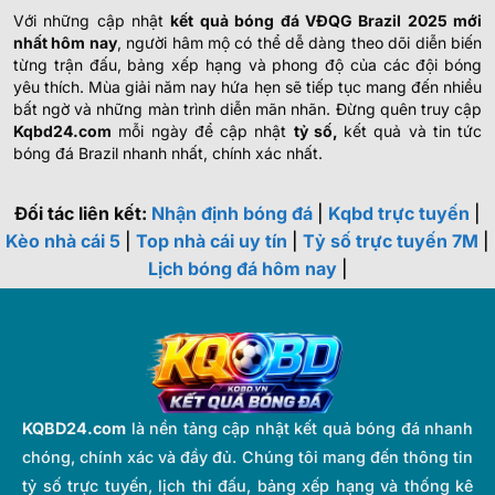
Với những cập nhật
kết quả bóng đá VĐQG Brazil 2025 mới
nhất hôm nay
, người hâm mộ có thể dễ dàng theo dõi diễn biến
từng trận đấu, bảng xếp hạng và phong độ của các đội bóng
yêu thích. Mùa giải năm nay hứa hẹn sẽ tiếp tục mang đến nhiều
bất ngờ và những màn trình diễn mãn nhãn. Đừng quên truy cập
Kqbd24.com
mỗi ngày để cập nhật
tỷ số,
kết quả và tin tức
bóng đá Brazil nhanh nhất, chính xác nhất.
Đối tác liên kết:
Nhận định bóng đá
|
Kqbd trực tuyến
|
Kèo nhà cái 5
|
Top nhà cái uy tín
|
Tỷ số trực tuyến 7M
|
Lịch bóng đá hôm nay
|
KQBD24.com
là nền tảng cập nhật kết quả bóng đá nhanh
chóng, chính xác và đầy đủ. Chúng tôi mang đến thông tin
tỷ số trực tuyến, lịch thi đấu, bảng xếp hạng và thống kê