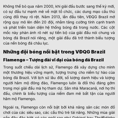
Không thể bỏ qua năm 2000, khi giải đấu bước sang thế kỷ mới,
có sự đầu tư mạnh mẽ về mặt tổ chức, các dung mạo cầu thủ
cũng đổi thay rõ rệt. Năm 2013, lần đầu tiên, VĐQG Brazil mở
rộng quy mô lên đến 20 đội, nhằm tăng cường tính cạnh tranh
và phát triển toàn diện hệ thống bóng đá trong nước. Các cột
mốc này phản ánh rõ nét sự tiến bộ của giải đấu nói chung và
bóng đá Brazil nói riêng, một giải đấu đã trở thành biểu tượng
của nền bóng đá châu lục.
Những đội bóng nổi bật trong VĐQG Brazil
Flamengo – Tượng đài vĩ đại của bóng đá Brazil
Trong suốt chiều dài lịch sử, Flamengo đã xây dựng cho mình
một thương hiệu vững mạnh, tượng trưng cho niềm tự hào của
bóng đá Brazil. Với lịch sử lâu đời, số lượng danh hiệu và lượng
người hâm mộ đông đảo, Flamengo luôn là đối thủ đáng gờm
trong mọi giải đấu mà họ tham dự. Sân nhà Maracanã, nơi họ thi
đấu, chính là biểu tượng của niềm đam mê bất tận của người
hâm mộ Flamengo.
Ngoài ra, Flamengo còn nổi bật bởi khả năng săn các món đồ
chơi của các siêu sao, các cầu thủ trẻ tài năng. Những mùa giải
gần đây đặc biệt có các ngôi sao như Gabigol hay Ths栂rtinho