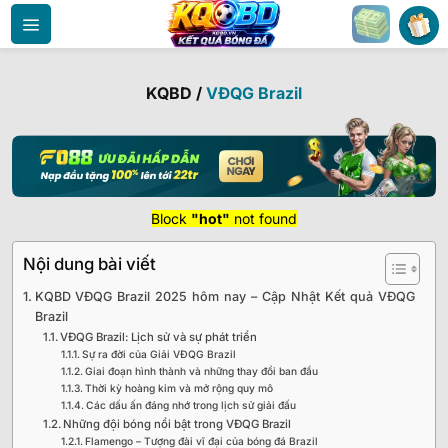
Bỏ
qua
nội
dung
KQBD
/
VĐQG Brazil
Block
"hot"
not found
Nội dung bài viết
KQBD VĐQG Brazil 2025 hôm nay – Cập Nhật Kết quả VĐQG
Brazil
VĐQG Brazil: Lịch sử và sự phát triển
Sự ra đời của Giải VĐQG Brazil
Giai đoạn hình thành và những thay đổi ban đầu
Thời kỳ hoàng kim và mở rộng quy mô
Các dấu ấn đáng nhớ trong lịch sử giải đấu
Những đội bóng nổi bật trong VĐQG Brazil
Flamengo – Tượng đài vĩ đại của bóng đá Brazil