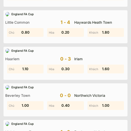
England FA Cup
1-4
Little Common
Haywards Heath Town
0.60
0.80
0.20
1.20
1.80
1.10
England FA Cup
0-3
Haarlem
Irlam
0.60
1.10
0.30
1.40
1.60
1.60
England FA Cup
0-0
Beverley Town
Northwich Victoria
1.40
1.00
0.90
0.40
0.90
1.00
England FA Cup