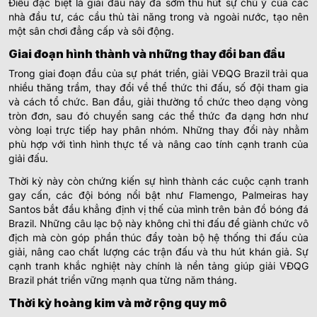
Điều đặc biệt là giải đấu này đã sớm thu hút sự chú ý của các
nhà đầu tư, các cầu thủ tài năng trong và ngoài nước, tạo nên
một sân chơi đẳng cấp và sôi động.
Giai đoạn hình thành và những thay đổi ban đầu
Trong giai đoạn đầu của sự phát triển, giải VĐQG Brazil trải qua
nhiều thăng trầm, thay đổi về thể thức thi đấu, số đội tham gia
và cách tổ chức. Ban đầu, giải thường tổ chức theo dạng vòng
tròn đơn, sau đó chuyển sang các thể thức đa dạng hơn như
vòng loại trực tiếp hay phân nhóm. Những thay đổi này nhằm
phù hợp với tình hình thực tế và nâng cao tính cạnh tranh của
giải đấu.
Thời kỳ này còn chứng kiến sự hình thành các cuộc cạnh tranh
gay cấn, các đội bóng nổi bật như Flamengo, Palmeiras hay
Santos bắt đầu khẳng định vị thế của mình trên bản đồ bóng đá
Brazil. Những câu lạc bộ này không chỉ thi đấu để giành chức vô
địch mà còn góp phần thúc đẩy toàn bộ hệ thống thi đấu của
giải, nâng cao chất lượng các trận đấu và thu hút khán giả. Sự
cạnh tranh khắc nghiệt này chính là nền tảng giúp giải VĐQG
Brazil phát triển vững mạnh qua từng năm tháng.
Thời kỳ hoàng kim và mở rộng quy mô