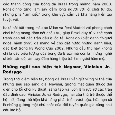
các thành công của bóng đá Brazil trong những năm 2000.
Ronaldinho từng làm say đắm lòng người với lối chơi tự do,
những pha “làm xiếc” trong khu vực cấm và khả năng kiến tạo
tuyệt vời.
Kaká nổi bật trong màu áo Milan và Real Madrid với phong cách
chơi bóng mang đậm nét châu Âu, giúp Brazil duy trì vị thế cạnh
tranh cao tại các trận đấu quốc tế. Ronaldo (biệt danh “Người
ngoài hành tinh”) đã mang về cho đất nước những danh hiệu,
đặc biệt trong kỳ World Cup 2002. Những cầu thủ này không
chỉ là các biểu tượng của bóng đá Brazil mà còn là những nghệ
sĩ trên sân cỏ, làm say đắm hàng triệu trái tim người hâm mộ.
Những ngôi sao hiện tại: Neymar, Vinícius Jr.,
Rodrygo
Trong thời điểm hiện tại, bóng đá Brazil vẫn giữ vững vị thế của
những siêu sao sáng giá. Neymar, gương mặt quen thuộc đại
diện cho lối chơi kỹ thuật, sáng tạo và luôn làm rực rỡ các trận
đấu đỉnh cao. Vinícius Jr. và Rodrygo, hai cầu thủ trẻ thuộc thế
hệ mới, đang thể hiện khả năng phát triển vượt bậc, hứa hẹn sẽ
là những gương mặt chủ chốt của đội tuyển quốc gia cũng như
câu lạc bộ.