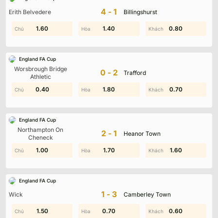
Không có dữ liệu vui lòng chọn bộ lọc khác
4-1
Erith Belvedere
Billingshurst
1.60
0.10
1.40
1.20
0.80
0.10
England FA Cup
Worsbrough Bridge
0-2
Trafford
Athletic
0.40
0.50
0.70
1.80
0.70
1.70
England FA Cup
Northampton On
2-1
Heanor Town
Cheneck
0.80
1.00
0.40
1.70
1.90
1.60
England FA Cup
1-3
Wick
Camberley Town
0.70
1.50
0.70
1.10
0.90
0.60