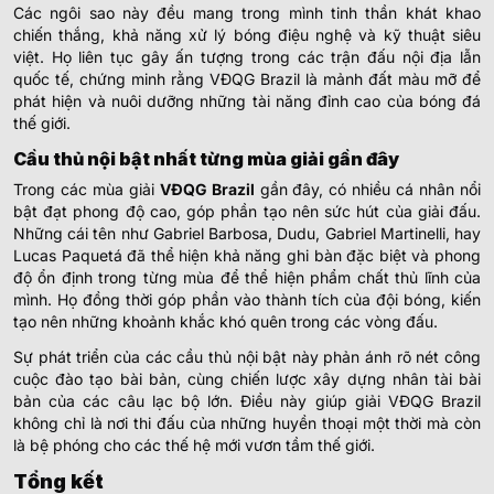
Các ngôi sao này đều mang trong mình tinh thần khát khao
chiến thắng, khả năng xử lý bóng điệu nghệ và kỹ thuật siêu
việt. Họ liên tục gây ấn tượng trong các trận đấu nội địa lẫn
quốc tế, chứng minh rằng VĐQG Brazil là mảnh đất màu mỡ để
phát hiện và nuôi dưỡng những tài năng đỉnh cao của bóng đá
thế giới.
Cầu thủ nội bật nhất từng mùa giải gần đây
Trong các mùa giải
VĐQG Brazil
gần đây, có nhiều cá nhân nổi
bật đạt phong độ cao, góp phần tạo nên sức hút của giải đấu.
Những cái tên như Gabriel Barbosa, Dudu, Gabriel Martinelli, hay
Lucas Paquetá đã thể hiện khả năng ghi bàn đặc biệt và phong
độ ổn định trong từng mùa để thể hiện phẩm chất thủ lĩnh của
mình. Họ đồng thời góp phần vào thành tích của đội bóng, kiến
tạo nên những khoảnh khắc khó quên trong các vòng đấu.
Sự phát triển của các cầu thủ nội bật này phản ánh rõ nét công
cuộc đào tạo bài bản, cùng chiến lược xây dựng nhân tài bài
bản của các câu lạc bộ lớn. Điều này giúp giải VĐQG Brazil
không chỉ là nơi thi đấu của những huyền thoại một thời mà còn
là bệ phóng cho các thế hệ mới vươn tầm thế giới.
Tổng kết