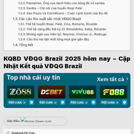
Palmeiras: Ông vua danh hiệu của bóng đá xứ samba
Santos – Cái nôi của huyền thoại Pelé
São Paulo và Corinthians – Cuộc cạnh tranh của thủ đô
Các cầu thủ xuất sắc nhất VĐQG Brazil
Thế hệ huyền thoại: Pelé, Zico, Romário, Rivaldo
Thế hệ vàng đầu thế kỷ 21: Ronaldinho, Kaká, Ronaldo
Những ngôi sao hiện tại: Neymar, Vinícius Jr., Rodrygo
Cầu thủ nội bật nhất từng mùa giải gần đây
Tổng kết
KQBD VĐQG Brazil 2025 hôm nay – Cập
Nhật Kết quả VĐQG Brazil
Top nhà cái uy tín
Xem tất cả
Giải Đấu
Sbobet
England FA Cup