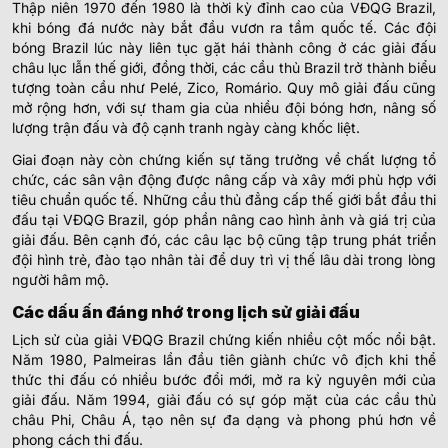
Thập niên 1970 đến 1980 là thời kỳ đỉnh cao của VĐQG Brazil,
khi bóng đá nước này bắt đầu vươn ra tầm quốc tế. Các đội
bóng Brazil lúc này liên tục gặt hái thành công ở các giải đấu
châu lục lẫn thế giới, đồng thời, các cầu thủ Brazil trở thành biểu
tượng toàn cầu như Pelé, Zico, Romário. Quy mô giải đấu cũng
mở rộng hơn, với sự tham gia của nhiều đội bóng hơn, nâng số
lượng trận đấu và độ cạnh tranh ngày càng khốc liệt.
Giai đoạn này còn chứng kiến sự tăng trưởng về chất lượng tổ
chức, các sân vận động được nâng cấp và xây mới phù hợp với
tiêu chuẩn quốc tế. Những cầu thủ đẳng cấp thế giới bắt đầu thi
đấu tại VĐQG Brazil, góp phần nâng cao hình ảnh và giá trị của
giải đấu. Bên cạnh đó, các câu lạc bộ cũng tập trung phát triển
đội hình trẻ, đào tạo nhân tài để duy trì vị thế lâu dài trong lòng
người hâm mộ.
Các dấu ấn đáng nhớ trong lịch sử giải đấu
Lịch sử của giải VĐQG Brazil chứng kiến nhiều cột mốc nổi bật.
Năm 1980, Palmeiras lần đầu tiên giành chức vô địch khi thể
thức thi đấu có nhiều bước đổi mới, mở ra kỷ nguyên mới của
giải đấu. Năm 1994, giải đấu có sự góp mặt của các cầu thủ
châu Phi, Châu Á, tạo nên sự đa dạng và phong phú hơn về
phong cách thi đấu.