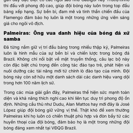
thi đấu với phong độ cao, giúp đội bóng này luôn trong top đầu
bảng xếp hạng. Sự bền bỉ, đam mê và tinh thần chiến đấu của
Flamengo đảm bảo họ luôn là một trong những ứng viên sáng
giá cho ngôi vô địch.
Palmeiras: Ông vua danh hiệu của bóng đá xứ
samba
Đã từng nắm giữ vị trí đầu bảng trong nhiều thập kỷ, Palmeiras
luôn là hình mẫu của sự bền bỉ và chiến lược trong bóng đá
Brazil. Không chỉ nổi bật về mặt truyền thống, câu lạc bộ này
còn đặc biệt chú trọng đến công tác đào tạo trẻ, phát hiện và
nuôi dưỡng các tài năng mới từ chính lò đào tạo của mình. Đội
bóng này còn sở hữu một danh sách dài các danh hiệu vang dội
trong hơn 100 năm lịch sử.
Trong các mùa giải gần đây, Palmeiras thể hiện sức mạnh toàn
diện và khả năng thích nghi cao khi liên tục duy trì phong độ ổn
định. Những cầu thủ như Dudu, Alan Mattos hay mới đây là José
López giúp đội bóng giữ vững vị thế. Thật khó để xem thường
Palmeiras khi họ luôn có chiến thuật phù hợp và đòn bẩy từ các
huyền thoại của đội bóng, đảm bảo họ là một trong những đội
bóng đáng xem nhất tại VĐQG Brazil.