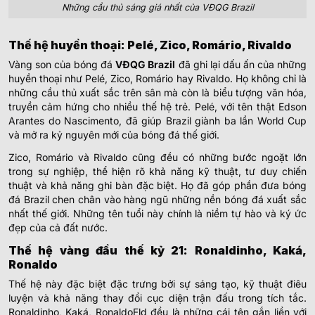
Những cầu thủ sáng giá nhất của VĐQG Brazil
Thế hệ huyền thoại: Pelé, Zico, Romário, Rivaldo
Vàng son của bóng đá
VĐQG Brazil
đã ghi lại dấu ấn của những
huyền thoại như Pelé, Zico, Romário hay Rivaldo. Họ không chỉ là
những cầu thủ xuất sắc trên sân mà còn là biểu tượng văn hóa,
truyền cảm hứng cho nhiều thế hệ trẻ. Pelé, với tên thật Edson
Arantes do Nascimento, đã giúp Brazil giành ba lần World Cup
và mở ra kỷ nguyên mới của bóng đá thế giới.
Zico, Romário và Rivaldo cũng đều có những bước ngoặt lớn
trong sự nghiệp, thể hiện rõ khả năng kỹ thuật, tư duy chiến
thuật và khả năng ghi bàn đặc biệt. Họ đã góp phần đưa bóng
đá Brazil chen chân vào hàng ngũ những nền bóng đá xuất sắc
nhất thế giới. Những tên tuổi này chính là niềm tự hào và ký ức
đẹp của cả đất nước.
Thế hệ vàng đầu thế kỷ 21: Ronaldinho, Kaká,
Ronaldo
Thế hệ này đặc biệt đặc trưng bởi sự sáng tạo, kỹ thuật điêu
luyện và khả năng thay đổi cục diện trận đấu trong tích tắc.
Ronaldinho, Kaká, RonaldoFld đều là những cái tên gắn liền với