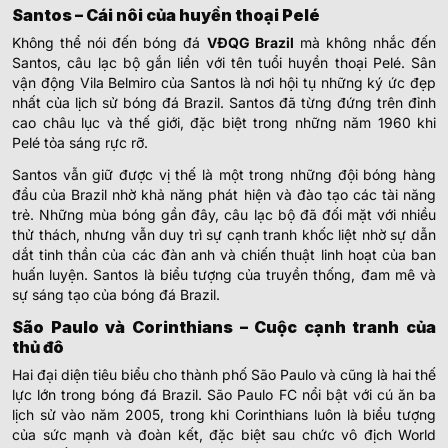
Santos – Cái nôi của huyền thoại Pelé
Không thể nói đến bóng đá
VĐQG Brazil
mà không nhắc đến
Santos, câu lạc bộ gắn liền với tên tuổi huyền thoại Pelé. Sân
vận động Vila Belmiro của Santos là nơi hội tụ những ký ức đẹp
nhất của lịch sử bóng đá Brazil. Santos đã từng đứng trên đỉnh
cao châu lục và thế giới, đặc biệt trong những năm 1960 khi
Pelé tỏa sáng rực rỡ.
Santos vẫn giữ được vị thế là một trong những đội bóng hàng
đầu của Brazil nhờ khả năng phát hiện và đào tạo các tài năng
trẻ. Những mùa bóng gần đây, câu lạc bộ đã đối mặt với nhiều
thử thách, nhưng vẫn duy trì sự cạnh tranh khốc liệt nhờ sự dẫn
dắt tinh thần của các đàn anh và chiến thuật linh hoạt của ban
huấn luyện. Santos là biểu tượng của truyền thống, đam mê và
sự sáng tạo của bóng đá Brazil.
São Paulo và Corinthians – Cuộc cạnh tranh của
thủ đô
Hai đại diện tiêu biểu cho thành phố São Paulo và cũng là hai thế
lực lớn trong bóng đá Brazil. São Paulo FC nổi bật với cú ăn ba
lịch sử vào năm 2005, trong khi Corinthians luôn là biểu tượng
của sức mạnh và đoàn kết, đặc biệt sau chức vô địch World