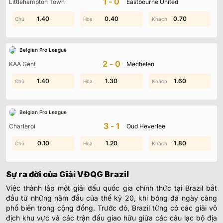
1-0
Littlehampton Town
Eastbourne United
0.90
1.40
0.40
1.40
0.40
0.70
Cập nhật
kết quả bóng đá VĐQG Brazil
2025 hôm nay mới
Belgian Pro League
nhất
với đầy đủ tỷ số, diễn biến và bảng xếp hạng sau từng
vòng đấu. Giải vô địch quốc gia Brazil luôn là tâm điểm chú ý
2-0
KAA Gent
Mechelen
của người hâm mộ với lối chơi kỹ thuật, sôi động và nhiều ngôi
1.40
1.40
1.30
1.20
0.30
1.60
sao sáng giá. Tại
Kqbd24.com
, bạn có thể theo dõi
kết quả
bóng đá Brazil đêm qua và rạng sáng nay
, cùng thống kê chi
tiết từng trận đấu, danh sách ghi bàn và phong độ các đội mạnh
như Flamengo, Palmeiras, Fluminense hay Santos. Tất cả được
Belgian Pro League
cập nhật nhanh, chính xác, liên tục từng phút
, giúp bạn không
3-1
Charleroi
Oud Heverlee
bỏ lỡ bất kỳ diễn biến nào của giải đấu hấp dẫn bậc nhất Nam
Mỹ.
1.20
0.10
0.30
1.20
0.90
1.80
VĐQG Brazil: Lịch sử và sự phát triển
Sự ra đời của Giải VĐQG Brazil
Việc thành lập một giải đấu quốc gia chính thức tại Brazil bắt
đầu từ những năm đầu của thế kỷ 20, khi bóng đá ngày càng
phổ biến trong cộng đồng. Trước đó, Brazil từng có các giải vô
địch khu vực và các trận đấu giao hữu giữa các câu lạc bộ địa