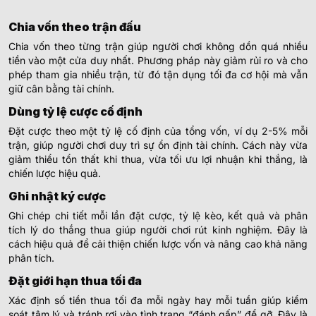
Chia vốn theo trận đấu
Chia vốn theo từng trận giúp người chơi không dồn quá nhiều
tiền vào một cửa duy nhất. Phương pháp này giảm rủi ro và cho
phép tham gia nhiều trận, từ đó tận dụng tối đa cơ hội mà vẫn
giữ cân bằng tài chính.
Dùng tỷ lệ cược cố định
Đặt cược theo một tỷ lệ cố định của tổng vốn, ví dụ 2-5% mỗi
trận, giúp người chơi duy trì sự ổn định tài chính. Cách này vừa
giảm thiểu tổn thất khi thua, vừa tối ưu lợi nhuận khi thắng, là
chiến lược hiệu quả.
Ghi nhật ký cược
Ghi chép chi tiết mỗi lần đặt cược, tỷ lệ kèo, kết quả và phân
tích lý do thắng thua giúp người chơi rút kinh nghiệm. Đây là
cách hiệu quả để cải thiện chiến lược vốn và nâng cao khả năng
phân tích.
Đặt giới hạn thua tối đa
Xác định số tiền thua tối đa mỗi ngày hay mỗi tuần giúp kiểm
soát tâm lý và tránh rơi vào tình trạng “đánh gấp” để gỡ. Đây là