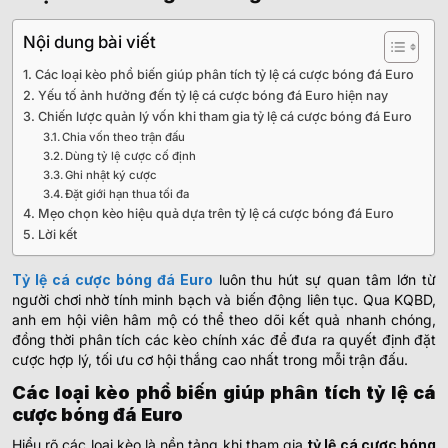
Nội dung bài viết
Các loại kèo phổ biến giúp phân tích tỷ lệ cá cược bóng đá Euro
Yếu tố ảnh hưởng đến tỷ lệ cá cược bóng đá Euro hiện nay
Chiến lược quản lý vốn khi tham gia tỷ lệ cá cược bóng đá Euro
Chia vốn theo trận đấu
Dùng tỷ lệ cược cố định
Ghi nhật ký cược
Đặt giới hạn thua tối đa
Mẹo chọn kèo hiệu quả dựa trên tỷ lệ cá cược bóng đá Euro
Lời kết
Tỷ lệ cá cược bóng đá Euro
luôn thu hút sự quan tâm lớn từ
người chơi nhờ tính minh bạch và biến động liên tục. Qua KQBD,
anh em hội viên hâm mộ có thể theo dõi kết quả nhanh chóng,
đồng thời phân tích các kèo chính xác để đưa ra quyết định đặt
cược hợp lý, tối ưu cơ hội thắng cao nhất trong mỗi trận đấu.
Các loại kèo phổ biến giúp phân tích tỷ lệ cá
cược bóng đá Euro
Hiểu rõ các loại kèo là nền tảng khi tham gia
tỷ lệ cá cược bóng