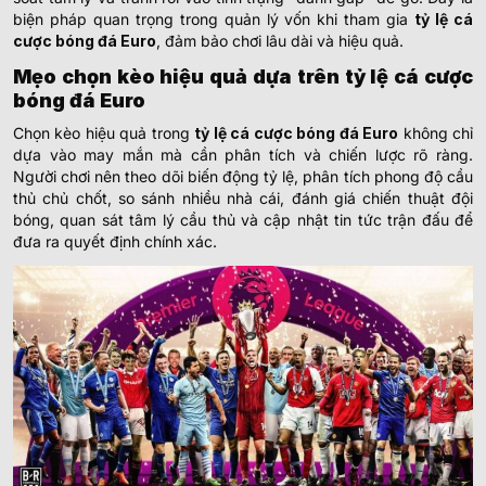
biện pháp quan trọng trong quản lý vốn khi tham gia
tỷ lệ cá
cược bóng đá Euro
, đảm bảo chơi lâu dài và hiệu quả.
Mẹo chọn kèo hiệu quả dựa trên tỷ lệ cá cược
bóng đá Euro
Chọn kèo hiệu quả trong
tỷ lệ cá cược bóng đá Euro
không chỉ
dựa vào may mắn mà cần phân tích và chiến lược rõ ràng.
Người chơi nên theo dõi biến động tỷ lệ, phân tích phong độ cầu
thủ chủ chốt, so sánh nhiều nhà cái, đánh giá chiến thuật đội
bóng, quan sát tâm lý cầu thủ và cập nhật tin tức trận đấu để
đưa ra quyết định chính xác.