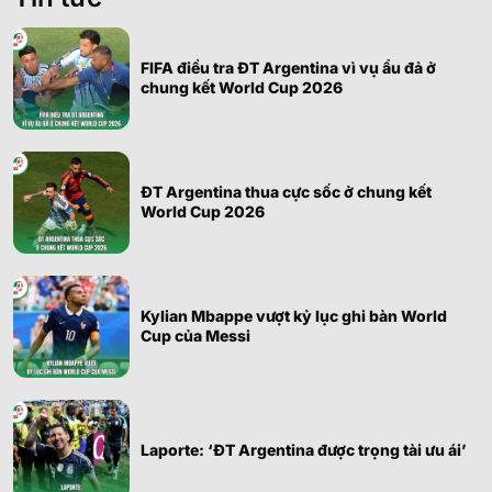
FIFA điều tra ĐT Argentina vì vụ ẩu đả ở
chung kết World Cup 2026
ĐT Argentina thua cực sốc ở chung kết
World Cup 2026
Kylian Mbappe vượt kỷ lục ghi bàn World
Cup của Messi
Laporte: ‘ĐT Argentina được trọng tài ưu ái’