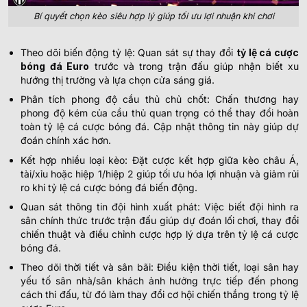
Bí quyết chọn kèo siêu hợp lý giúp tối ưu lợi nhuận khi chơi
Theo dõi biến động tỷ lệ: Quan sát sự thay đổi
tỷ lệ cá cược
bóng đá Euro
trước và trong trận đấu giúp nhận biết xu
hướng thị trường và lựa chọn cửa sáng giá.
Phân tích phong độ cầu thủ chủ chốt: Chấn thương hay
phong độ kém của cầu thủ quan trọng có thể thay đổi hoàn
toàn tỷ lệ cá cược bóng đá. Cập nhật thông tin này giúp dự
đoán chính xác hơn.
Kết hợp nhiều loại kèo: Đặt cược kết hợp giữa kèo châu Á,
tài/xỉu hoặc hiệp 1/hiệp 2 giúp tối ưu hóa lợi nhuận và giảm rủi
ro khi tỷ lệ cá cược bóng đá biến động.
Quan sát thông tin đội hình xuất phát: Việc biết đội hình ra
sân chính thức trước trận đấu giúp dự đoán lối chơi, thay đổi
chiến thuật và điều chỉnh cược hợp lý dựa trên tỷ lệ cá cược
bóng đá.
Theo dõi thời tiết và sân bãi: Điều kiện thời tiết, loại sân hay
yếu tố sân nhà/sân khách ảnh hưởng trực tiếp đến phong
cách thi đấu, từ đó làm thay đổi cơ hội chiến thắng trong tỷ lệ